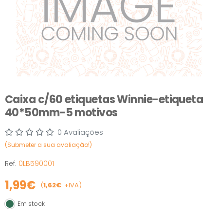
Caixa c/60 etiquetas Winnie-etiqueta
40*50mm-5 motivos
0 Avaliações
(Submeter a sua avaliação!)
Ref.
0LB590001
1,99€
(
1,62€
+IVA)
Em stock
Em stock