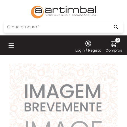
0
Login / Registo
Compras