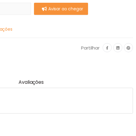
Avisar ao chegar
mações
Partilhar
Avaliações