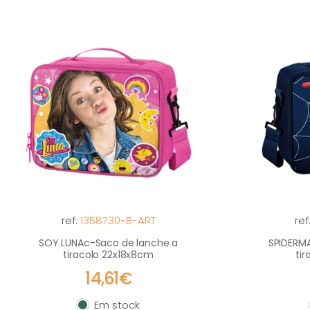
ref:
1358730-B-ART
ref
SOY LUNAc-Saco de lanche a
SPIDERM
tiracolo 22x18x8cm
ti
14,61€
Em stock