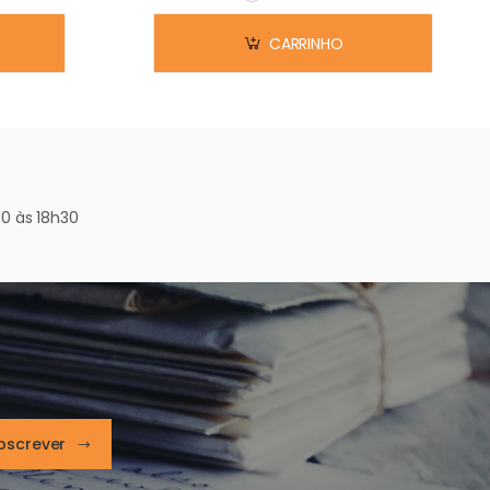
Em stock
CARRINHO
0 às 18h30
bscrever