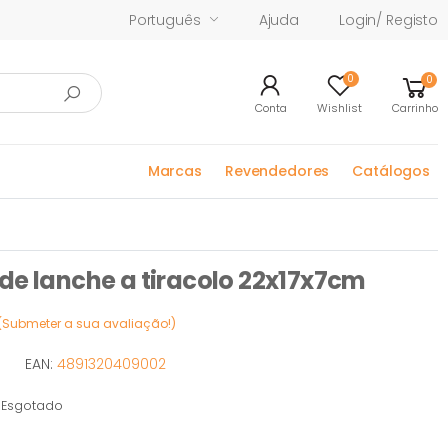
Português
Ajuda
Login/ Registo
0
0
Conta
Wishlist
Carrinho
Marcas
Revendedores
Catálogos
de lanche a tiracolo 22x17x7cm
(Submeter a sua avaliação!)
EAN:
4891320409002
Esgotado
gotado