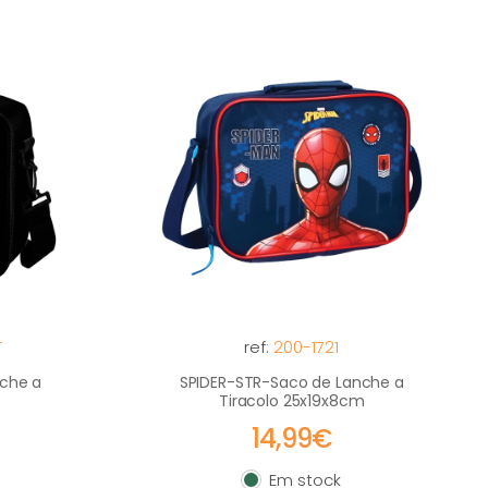
T
ref:
200-1721
che a
SPIDER-STR-Saco de Lanche a
Tiracolo 25x19x8cm
14,99€
Em stock