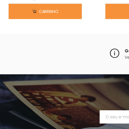
Em stock
CARRINHO
G
V