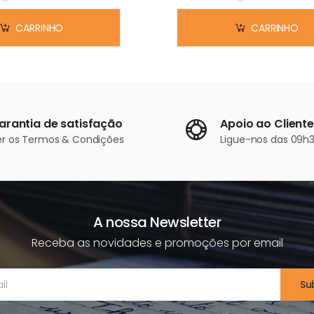
Em stock
Em stock
CARRINHO
CARRINHO
arantia de satisfação
Apoio ao Cliente
er os
Termos & Condições
Ligue-nos
das 09h3
A nossa Newsletter
Receba as novidades e promoções por email
Su