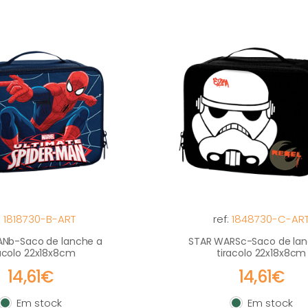
:
1818730-B-ART
ref:
1848730-C-AR
ANb-Saco de lanche a
STAR WARSc-Saco de lan
racolo 22x18x8cm
tiracolo 22x18x8cm
14,61€
14,61€
Em stock
Em stock