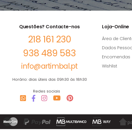
Questões? Contacte-nos
Loja-Online
218 161 230
Área de Client
Dados Pessoa
938 489 583
Encomendas
info@artimbal.pt
Wishlist
Horário: dias úteis das 09h30 às 18h30
Redes sociais