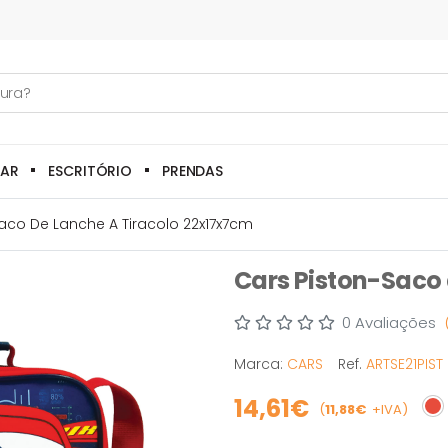
LAR
ESCRITÓRIO
PRENDAS
aco De Lanche A Tiracolo 22x17x7cm
Cars Piston-Saco 
0 Avaliações
Marca:
CARS
Ref.
ARTSE21PIST
14,61€
(
11,88€
+IVA)
Es