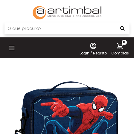
0
Login / Registo
Compras