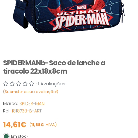
SPIDERMANb-Saco de lanche a
tiracolo 22x18x8cm
0 Avaliações
(Submeter a sua avaliação!)
Marca:
SPIDER-MAN
Ref.
1818730-B-ART
14,61€
(
11,88€
+IVA)
Em stock
Em stock