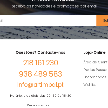
Receba as novidades e promoções por email
Su
Questões? Contacte-nos
Loja-Online
218 161 230
Área de Client
Dados Pessoa
938 489 583
Encomendas
info@artimbal.pt
Wishlist
Horário: dias úteis das 09h30 às 18h30
Redes sociais