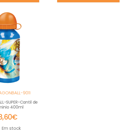
AGONBALL-9011
L-SUPER-Cantil de
minio 400ml
8,60€
Em stock