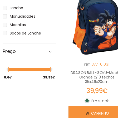
Lanche
Manualidades
Mochilas
Sacos de Lanche
Preço
ref:
377-61031
DRAGON BALL-GOKU-Moch
Grande c/ 3 fechos
8.6
€
39.99
€
35x46x20cm
39,99€
Em stock
Em stock
CARRINHO