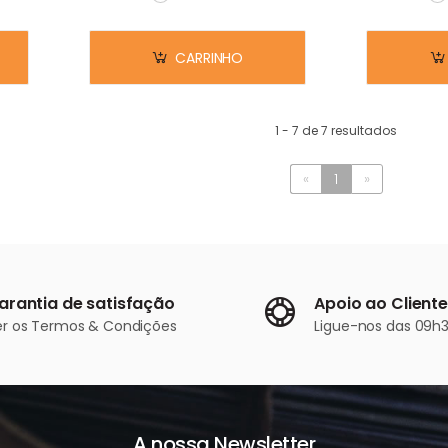
Em stock
E
CARRINHO
1 - 7 de 7 resultados
«
1
»
arantia de satisfação
Apoio ao Cliente
er os
Termos & Condições
Ligue-nos
das 09h3
A nossa Newsletter