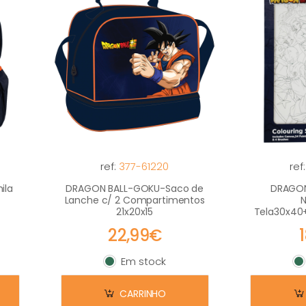
ref:
377-61220
ref
ila
DRAGON BALL-GOKU-Saco de
DRAGON 
Lanche c/ 2 Compartimentos
21x20x15
Tela30x40
22,99€
Em stock
Em stock
E
CARRINHO