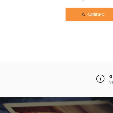
Em stock
CARRINHO
G
V