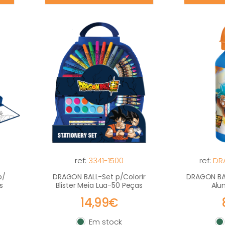
ref:
3341-1500
ref:
DR
p/
DRAGON BALL-Set p/Colorir
DRAGON BAL
s
Blister Meia Lua-50 Peças
Alu
14,99€
Em stock