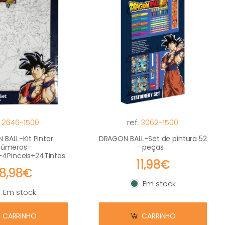
:
2646-1500
ref:
3062-1500
BALL-Kit Pintar
DRAGON BALL-Set de pintura 52
Números-
peças
+4Pinceis+24Tintas
11,98€
18,98€
Em stock
Em stock
Em stock
m stock
CARRINHO
CARRINHO