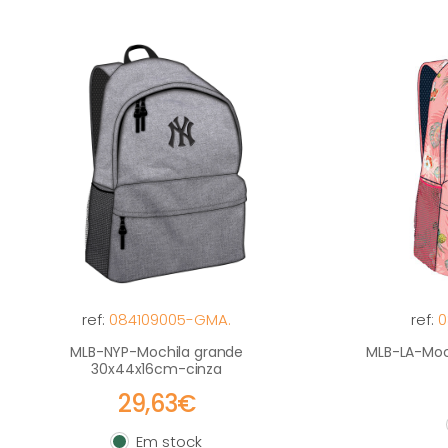
ref:
084109005-GMA.
ref:
0
MLB-NYP-Mochila grande
MLB-LA-Moc
30x44x16cm-cinza
29,63€
Em stock