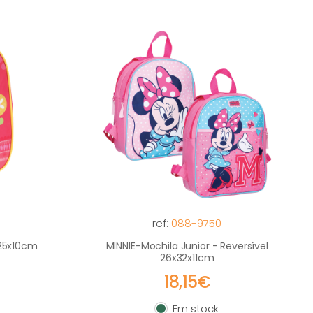
ref:
088-9750
x25x10cm
MINNIE-Mochila Junior - Reversível
26x32x11cm
18,15€
Em stock