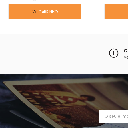
Em stock
CARRINHO
G
V