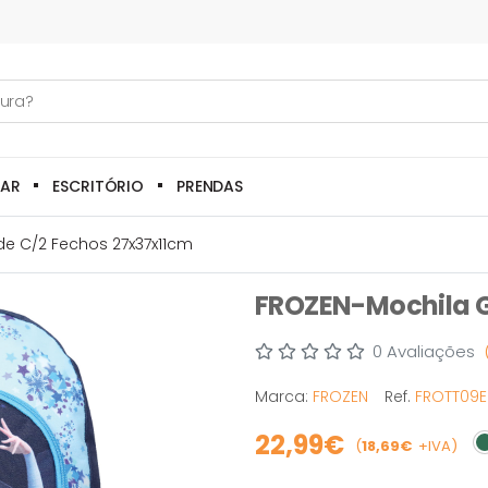
LAR
ESCRITÓRIO
PRENDAS
e C/2 Fechos 27x37x11cm
FROZEN-Mochila G
0 Avaliações
Marca:
FROZEN
Ref.
FROTT09E
22,99€
(
18,69€
+IVA)
E