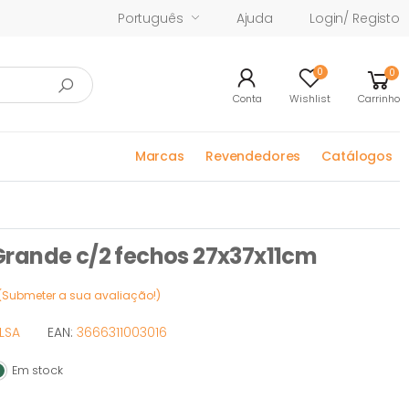
Português
Ajuda
Login/ Registo
0
0
Conta
Wishlist
Carrinho
Marcas
Revendedores
Catálogos
rande c/2 fechos 27x37x11cm
(Submeter a sua avaliação!)
LSA
EAN:
3666311003016
Em stock
m stock