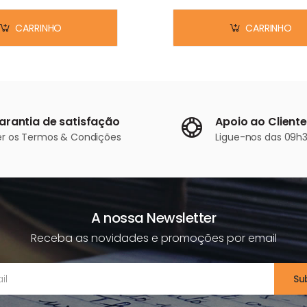
CARRINHO
CARRINHO
arantia de satisfação
Apoio ao Cliente
er os
Termos & Condições
Ligue-nos
das 09h3
A nossa Newsletter
Receba as novidades e promoções por email
Su