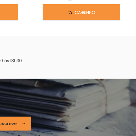
Em stock
CARRINHO
0 às 18h30
bscrever