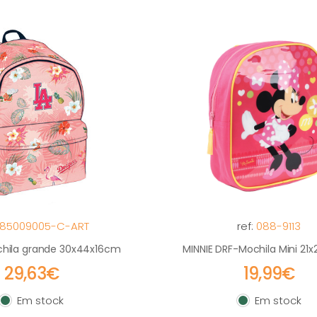
85009005-C-ART
ref:
088-9113
hila grande 30x44x16cm
MINNIE DRF-Mochila Mini 21
29,63€
19,99€
Em stock
Em stock
Em stock
Em stock