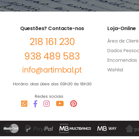
Questões? Contacte-nos
Loja-Online
218 161 230
Área de Client
Dados Pessoa
938 489 583
Encomendas
info@artimbal.pt
Wishlist
Horário: dias úteis das 09h30 às 18h30
Redes sociais