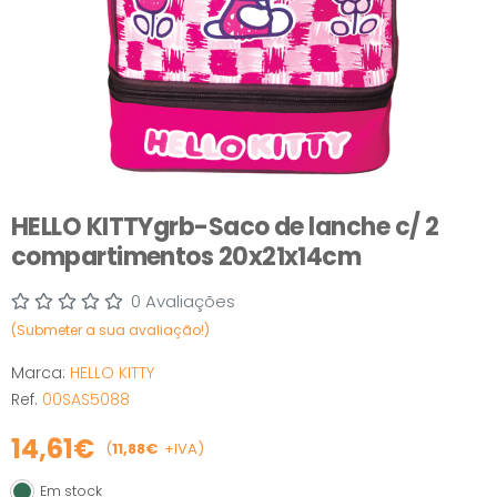
HELLO KITTYgrb-Saco de lanche c/ 2
compartimentos 20x21x14cm
0 Avaliações
(Submeter a sua avaliação!)
Marca:
HELLO KITTY
Ref.
00SAS5088
14,61€
(
11,88€
+IVA)
Em stock
Em stock