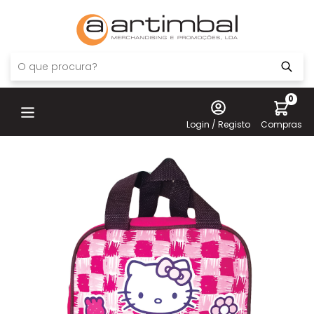
0
Login / Registo
Compras