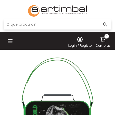
0
Login / Registo
Compras