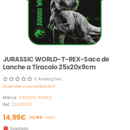
JURASSIC WORLD-T-REX-Saco de
Lanche a Tiracolo 25x20x9cm
0 Avaliações
(Submeter a sua avaliação!)
Marca:
JURASSIC WORLD
Ref.
223412303
14,99€
(
12,19€
+IVA)
Esgotado
Esgotado