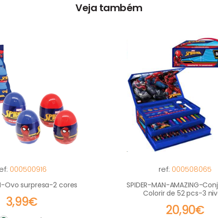
Veja também
ef:
000500916
ref:
000508065
-Ovo surpresa-2 cores
SPIDER-MAN-AMAZING-Conj
Colorir de 52 pcs-3 niv
3,99€
20,90€