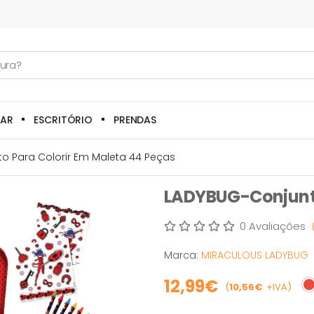
LAR
ESCRITÓRIO
PRENDAS
o Para Colorir Em Maleta 44 Peças
LADYBUG-Conjunto
0 Avaliações
Marca:
MIRACULOUS LADYBUG
12,99€
(
10,56€
+IVA)
E