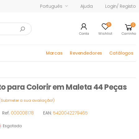
Português
Ajuda
Login/ Registo
0
0
Conta
Wishlist
Carrinho
Marcas
Revendedores
Catálogos
 para Colorir em Maleta 44 Peças
(Submeter a sua avaliação!)
Ref.
000008178
EAN:
5420042279465
Esgotado
sgotado