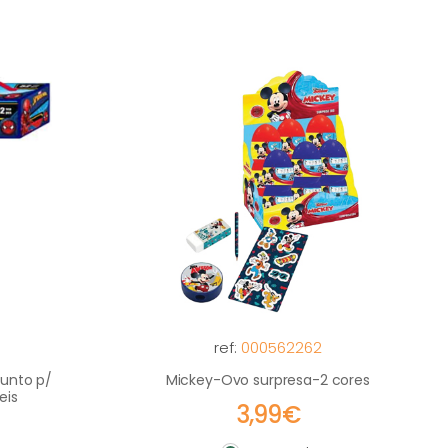
ref:
000562262
unto p/
Mickey-Ovo surpresa-2 cores
eis
3,99€