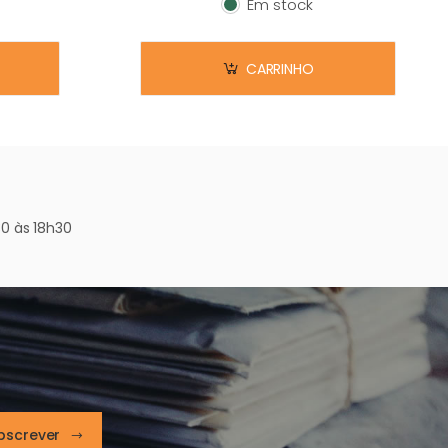
Em stock
Em stock
CARRINHO
0 às 18h30
bscrever