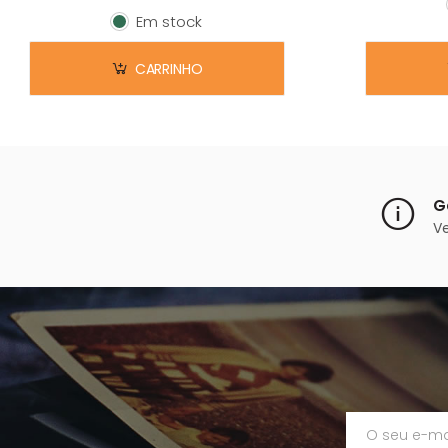
Em stock
Em stock
CARRINHO
G
V