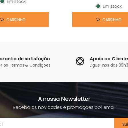
Em stock
Em stock
Em stock
Em stock
CARRINHO
CARRINHO
arantia de satisfação
Apoio ao Cliente
er os
Termos & Condições
Ligue-nos
das 09h3
A nossa Newsletter
Receba as novidades e promoções por email
Su