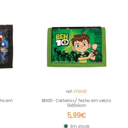
ref:
PFBN10
cho em
BEN10- Carteira c/ fecho em velcro
13x10x1cm
5,99€
Em stock