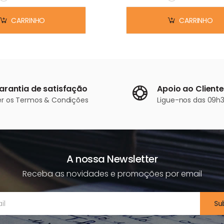
Em stock
Em stock
CARRINHO
CARRINHO
arantia de satisfação
Apoio ao Cliente
er os
Termos & Condições
Ligue-nos
das 09h3
A nossa Newsletter
Receba as novidades e promoções por email
Su