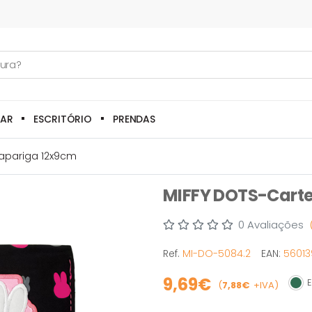
LAR
ESCRITÓRIO
PRENDAS
Rapariga 12x9cm
MIFFY DOTS-Carte
0 Avaliações
Ref.
MI-DO-5084.2
EAN:
5601
9,69€
E
(
7,88€
+IVA)
Em s