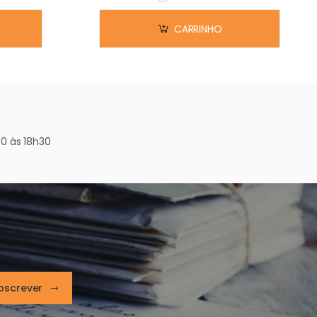
Em stock
CARRINHO
0 às 18h30
bscrever