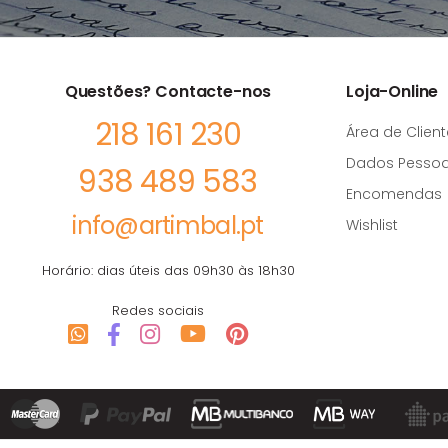
Questões? Contacte-nos
Loja-Online
218 161 230
Área de Client
Dados Pessoa
938 489 583
Encomendas
info@artimbal.pt
Wishlist
Horário: dias úteis das 09h30 às 18h30
Redes sociais