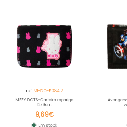
ref:
MI-DO-5084.2
MIFFY DOTS-Carteira rapariga
Avengers-
12x9cm
v
9,69€
Em stock