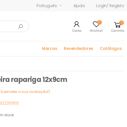
Português
Ajuda
Login/ Registo
0
0
Conta
Wishlist
Carrinho
Marcas
Revendedores
Catálogos
ira rapariga 12x9cm
(Submeter a sua avaliação!)
392225955
m stock
tock