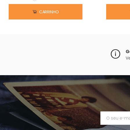
Em stock
CARRINHO
G
V