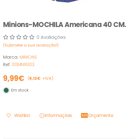
Minions-MOCHILA Americana 40 CM.
0 Avaliações
(Submeter a sua avaliação!)
Marca:
MINIONS
Ref.
00MN16103
9,99€
(
8,12€
+IVA)
Em stock
Em stock
Wishlist
Informações
Orçamento