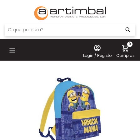
0
Login / Registo
Compras