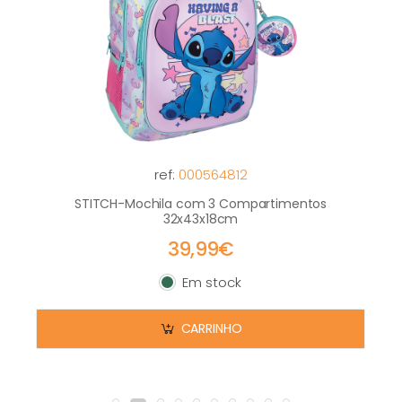
ref:
000564812
STITCH-Mochila com 3 Compartimentos
32x43x18cm
39,99€
Em stock
Em stock
CARRINHO