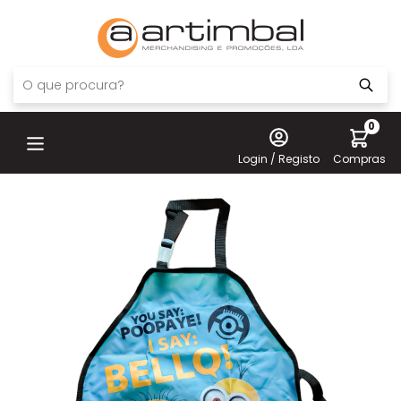
0
Login / Registo
Compras