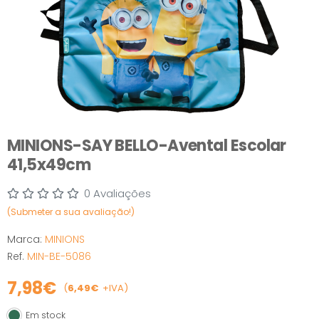
MINIONS-SAY BELLO-Avental Escolar
41,5x49cm
0 Avaliações
(Submeter a sua avaliação!)
Marca:
MINIONS
Ref.
MIN-BE-5086
7,98€
(
6,49€
+IVA)
Em stock
Em stock