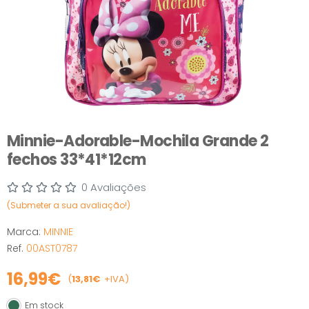
Minnie-Adorable-Mochila Grande 2
fechos 33*41*12cm
0 Avaliações
(Submeter a sua avaliação!)
Marca:
MINNIE
Ref.
00AST0787
16,99€
(
13,81€
+IVA)
Em stock
Em stock