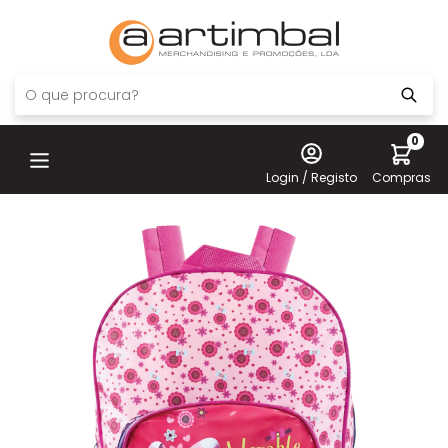
0
Login / Registo
Compras