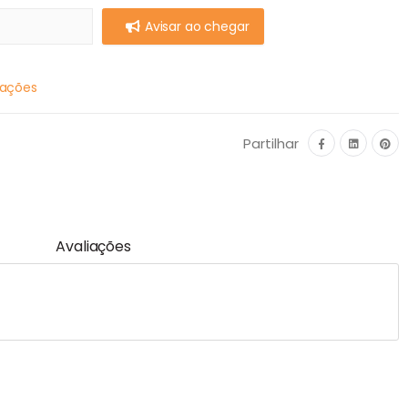
Avisar ao chegar
mações
Partilhar
Avaliações