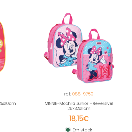
ref:
088-9750
x25x10cm
MINNIE-Mochila Junior - Reversível
26x32x11cm
18,15€
Em stock