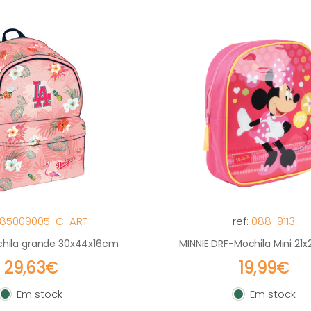
85009005-C-ART
ref:
088-9113
hila grande 30x44x16cm
MINNIE DRF-Mochila Mini 21
29,63€
19,99€
Em stock
Em stock
Em stock
Em stock