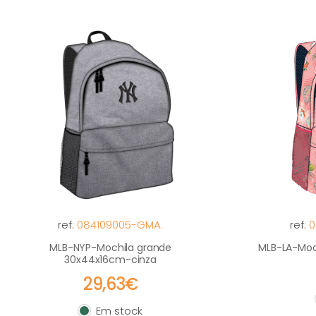
ref:
084109005-GMA.
ref:
0
MLB-NYP-Mochila grande
MLB-LA-Moc
30x44x16cm-cinza
29,63€
Em stock