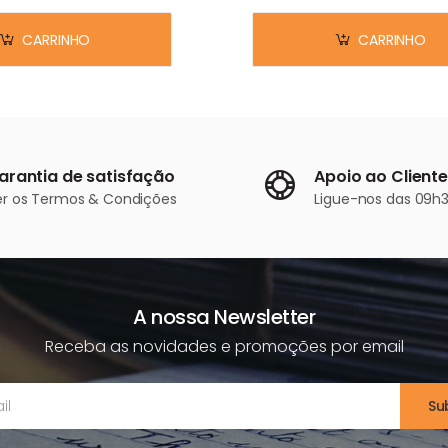
CARRINHO
CARRINHO
arantia de satisfação
Apoio ao Cliente
er os
Termos & Condições
Ligue-nos
das 09h3
A nossa Newsletter
Receba as novidades e promoções por email
Su