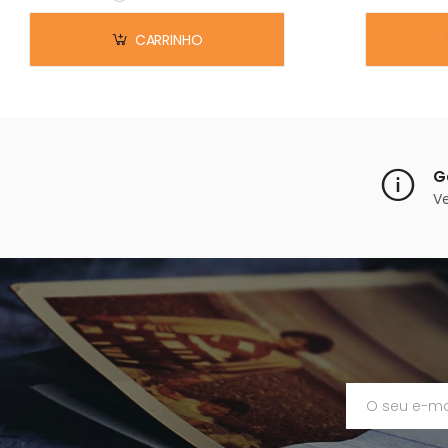
Em stock
CARRINHO
G
V