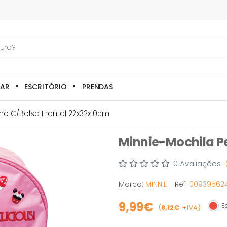
LAR
ESCRITÓRIO
PRENDAS
na C/bolso Frontal 22x32x10cm
Minnie-Mochila P
0 Avaliações
Marca:
MINNIE
Ref.
00939562
9,99€
Es
(
8,12€
+IVA)
Esgo