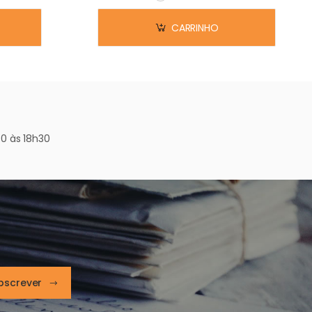
Em stock
CARRINHO
0 às 18h30
bscrever