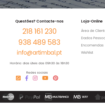
Questões? Contacte-nos
Loja-Online
218 161 230
Área de Client
Dados Pessoa
938 489 583
Encomendas
info@artimbal.pt
Wishlist
Horário: dias úteis das 09h30 às 18h30
Redes sociais