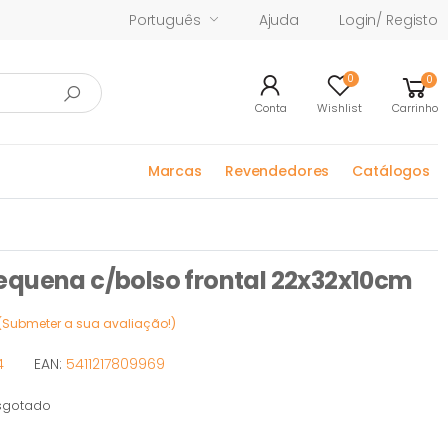
Português
Ajuda
Login/ Registo
0
0
Conta
Wishlist
Carrinho
Marcas
Revendedores
Catálogos
equena c/bolso frontal 22x32x10cm
(Submeter a sua avaliação!)
4
EAN:
5411217809969
gotado
tado