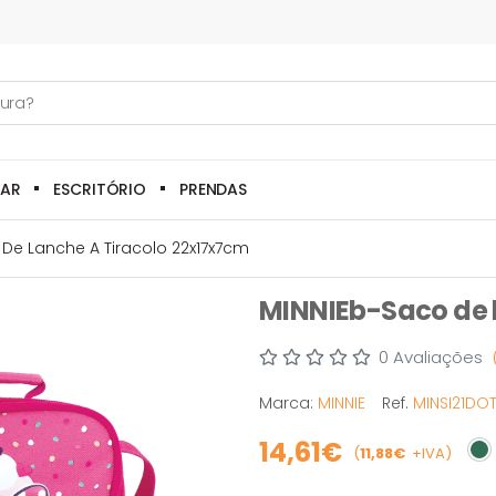
LAR
ESCRITÓRIO
PRENDAS
De Lanche A Tiracolo 22x17x7cm
MINNIEb-Saco de 
0 Avaliações
Marca:
MINNIE
Ref.
MINSI21DO
14,61€
(
11,88€
+IVA)
Em 