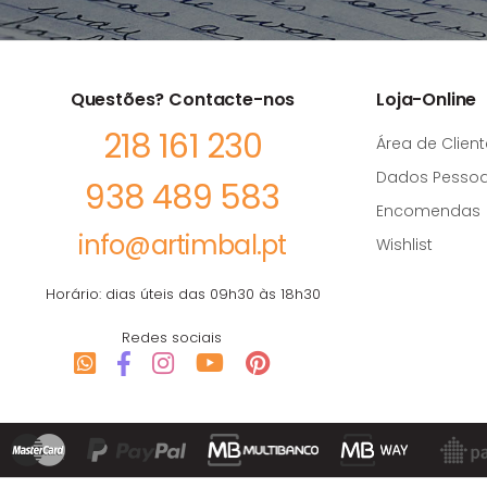
Questões? Contacte-nos
Loja-Online
218 161 230
Área de Client
Dados Pessoa
938 489 583
Encomendas
info@artimbal.pt
Wishlist
Horário: dias úteis das 09h30 às 18h30
Redes sociais