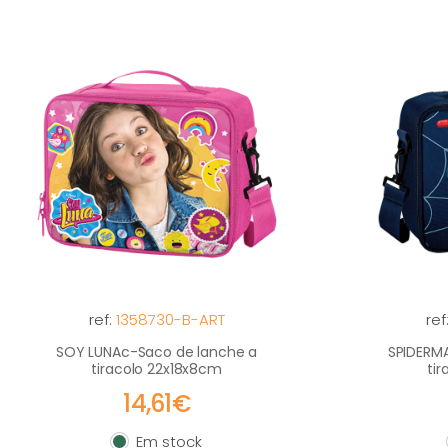
ref:
1358730-B-ART
ref
SOY LUNAc-Saco de lanche a
SPIDERM
tiracolo 22x18x8cm
ti
14,61€
Em stock