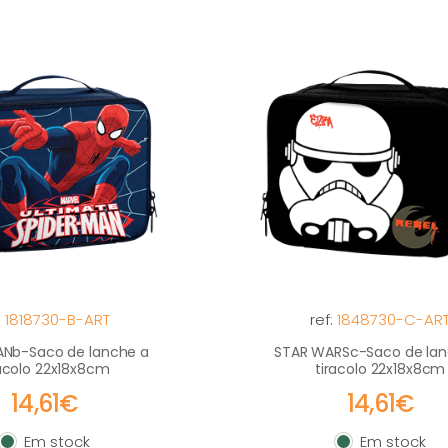
:
1818730-B-ART
ref:
1848730-C-AR
ANb-Saco de lanche a
STAR WARSc-Saco de lan
racolo 22x18x8cm
tiracolo 22x18x8cm
14,61€
14,61€
Em stock
Em stock