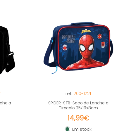
T
ref:
200-1721
che a
SPIDER-STR-Saco de Lanche a
Tiracolo 25x19x8cm
14,99€
Em stock