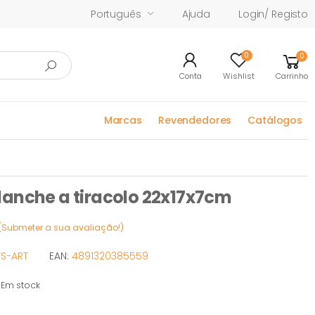
Português
Ajuda
Login/ Registo
0
0
Conta
Wishlist
Carrinho
Marcas
Revendedores
Catálogos
lanche a tiracolo 22x17x7cm
(Submeter a sua avaliação!)
TS-ART
EAN:
4891320385559
Em stock
stock