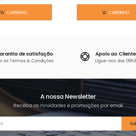
Em stock
Em stock
CARRINHO
CARRINHO
arantia de satisfação
Apoio ao Cliente
er os
Termos & Condições
Ligue-nos
das 09h3
A nossa Newsletter
Receba as novidades e promoções por email
Su