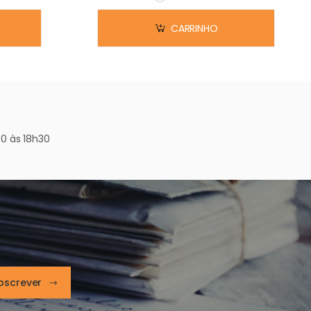
Em stock
CARRINHO
0 às 18h30
bscrever