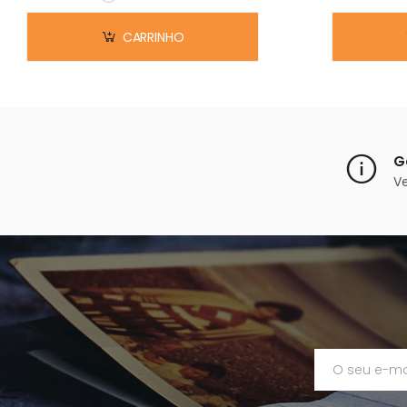
Em stock
CARRINHO
G
V