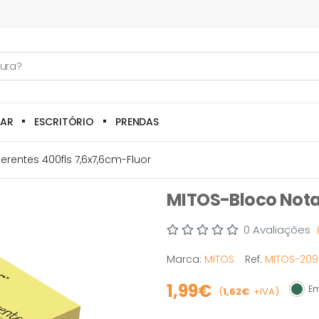
LAR
ESCRITÓRIO
PRENDAS
rentes 400fls 7,6x7,6cm-Fluor
MITOS-Bloco Notas
0 Avaliações
Marca:
MITOS
Ref.
MITOS-209
1,99€
Em
(
1,62€
+IVA)
Em st