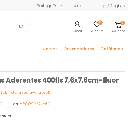
Português
Ajuda
Login/ Registo
0
0
Conta
Wishlist
Carrinho
Marcas
Revendedores
Catálogos
 Aderentes 400fls 7,6x7,6cm-fluor
(Submeter a sua avaliação!)
0
EAN:
5601392227560
 stock
ock