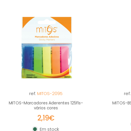
ref:
MITOS-2095
ref
MITOS-Marcadores Aderentes 125fls-
MITOS-BS-
vários cores
2,19€
Em stock