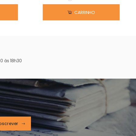
Em stock
CARRINHO
0 às 18h30
bscrever