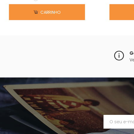
Em stock
CARRINHO
G
V