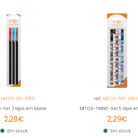
:
MITOS-BS-1083
ref:
MITOS-TRE-1083.
Set 3 lápis em blister
MITOS-TREND-Set 5 lápis em
2,28€
2,29€
Em stock
Em stock
Em stock
Em stock