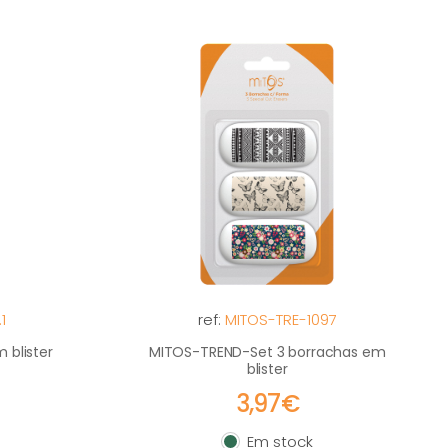
1
ref:
MITOS-TRE-1097
 blister
MITOS-TREND-Set 3 borrachas em
blister
3,97€
Em stock