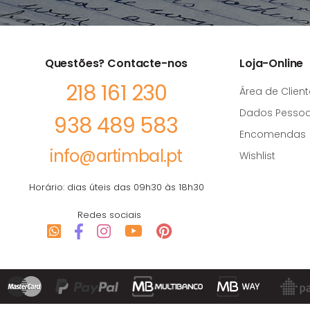
Questões? Contacte-nos
Loja-Online
218 161 230
Área de Client
Dados Pessoa
938 489 583
Encomendas
info@artimbal.pt
Wishlist
Horário: dias úteis das 09h30 às 18h30
Redes sociais