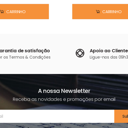
CARRINHO
CARRINHO
arantia de satisfação
Apoio ao Cliente
er os
Termos & Condições
Ligue-nos
das 09h3
A nossa Newsletter
Receba as novidades e promoções por email
Su