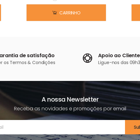
Em stock
CARRINHO
arantia de satisfação
Apoio ao Cliente
er os
Termos & Condições
Ligue-nos
das 09h3
A nossa Newsletter
Receba as novidades e promoções por email
Su