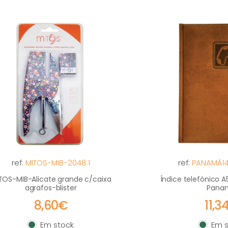
ref:
MITOS-MIB-2048.1
ref:
PANAMÁ1
TOS-MIB-Alicate grande c/caixa
Índice telefónico 
agrafos-blister
Pana
8,60€
11,3
Em stock
Em s