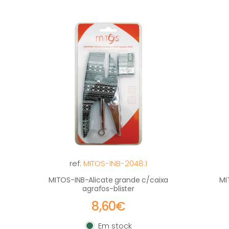
ref:
MITOS-INB-2048.1
MITOS-INB-Alicate grande c/caixa
MI
agrafos-blister
8,60€
Em stock