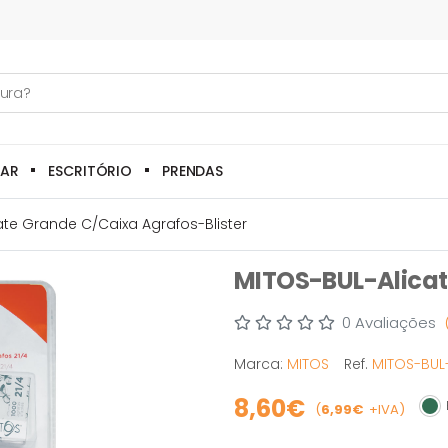
LAR
ESCRITÓRIO
PRENDAS
ate Grande C/caixa Agrafos-Blister
MITOS-BUL-Alicate
0 Avaliações
Marca:
MITOS
Ref.
MITOS-BUL
8,60€
E
(
6,99€
+IVA)
Em 