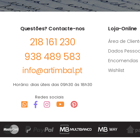
Questões? Contacte-nos
Loja-Online
218 161 230
Área de Client
Dados Pessoa
938 489 583
Encomendas
info@artimbal.pt
Wishlist
Horário: dias úteis das 09h30 às 18h30
Redes sociais