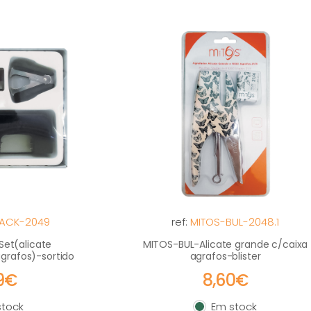
LACK-2049
ref:
MITOS-BUL-2048.1
Set(alicate
MITOS-BUL-Alicate grande c/caixa
grafos)-sortido
agrafos-blister
99€
8,60€
tock
Em stock