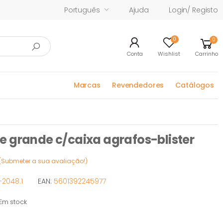
Português
Ajuda
Login/ Registo
0
0
Conta
Wishlist
Carrinho
Marcas
Revendedores
Catálogos
 grande c/caixa agrafos-blister
(Submeter a sua avaliação!)
-2048.1
EAN:
5601392245977
m stock
stock