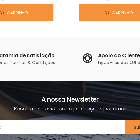
Em stock
Em stock
CARRINHO
CARRINHO
arantia de satisfação
Apoio ao Cliente
er os
Termos & Condições
Ligue-nos
das 09h3
A nossa Newsletter
Receba as novidades e promoções por email
Su