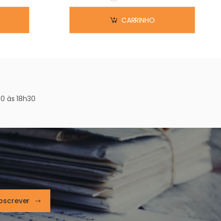
Em stock
CARRINHO
0 às 18h30
bscrever