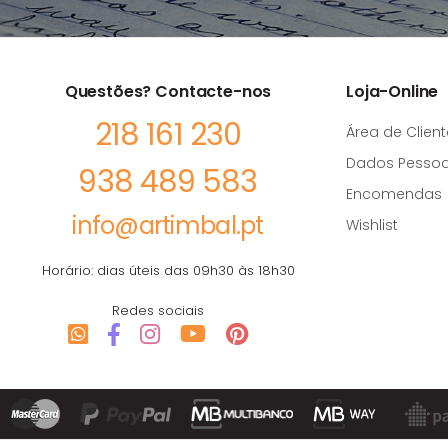
Questões? Contacte-nos
Loja-Online
218 161 230
Área de Client
Dados Pessoa
938 489 583
Encomendas
info@artimbal.pt
Wishlist
Horário: dias úteis das 09h30 às 18h30
Redes sociais