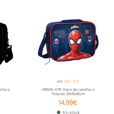
T
ref:
200-1721
che a
SPIDER-STR-Saco de Lanche a
Tiracolo 25x19x8cm
14,99€
Em stock