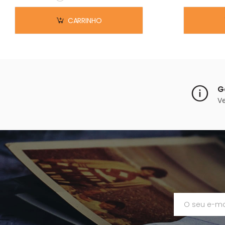
Em stock
CARRINHO
G
V