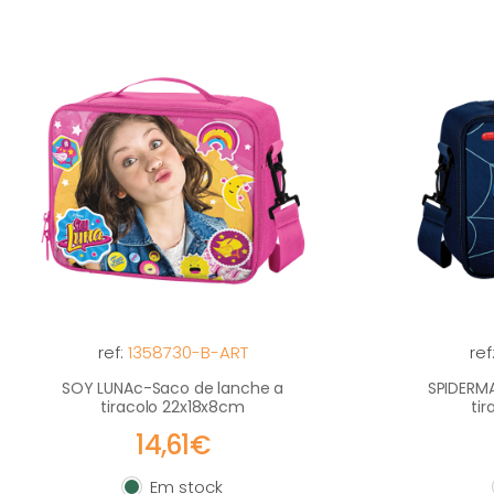
ref:
1358730-B-ART
ref
SOY LUNAc-Saco de lanche a
SPIDERM
tiracolo 22x18x8cm
ti
14,61€
Em stock