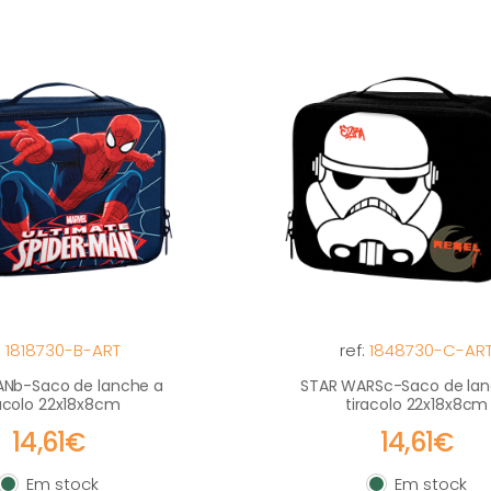
:
1818730-B-ART
ref:
1848730-C-AR
ANb-Saco de lanche a
STAR WARSc-Saco de lan
racolo 22x18x8cm
tiracolo 22x18x8cm
14,61€
14,61€
Em stock
Em stock