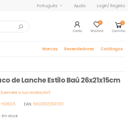
Português
Ajuda
Login/ Registo
0
0
Conta
Wishlist
Carrinho
Marcas
Revendedores
Catálogos
 de Lanche Estilo Baú 26x21x15cm
(Submeter a sua avaliação!)
-5083.6
EAN:
5601392269720
Em stock
 stock