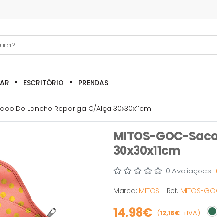
LAR
ESCRITÓRIO
PRENDAS
co De Lanche Rapariga C/alça 30x30x11cm
MITOS-GOC-Saco d
30x30x11cm
0 Avaliações
Marca:
MITOS
Ref.
MITOS-GO
14,98€
(
12,18€
+IVA)
Em