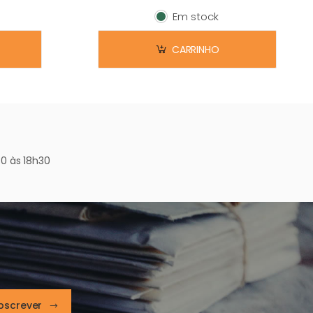
Em stock
Em stock
CARRINHO
0 às 18h30
bscrever