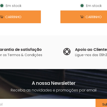
Em stock
Em stock
Em stock
Em stock
CARRINHO
CARRINHO
arantia de satisfação
Apoio ao Cliente
er os
Termos & Condições
Ligue-nos
das 09h3
A nossa Newsletter
Receba as novidades e promoções por email
Su