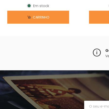
Em stock
Em stock
CARRINHO
G
V