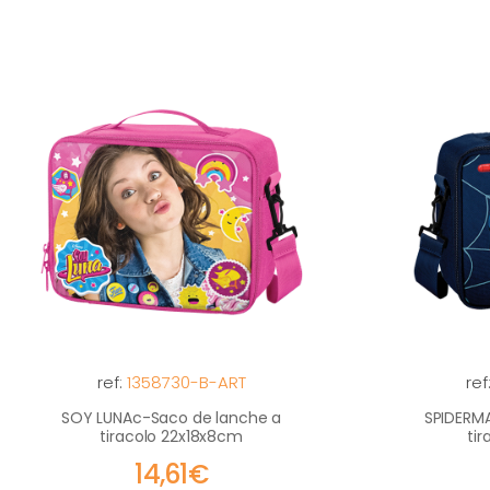
ref:
1358730-B-ART
ref
SOY LUNAc-Saco de lanche a
SPIDERM
tiracolo 22x18x8cm
ti
14,61€