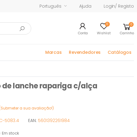
Português
Ajuda
Login/ Registo
0
0
Conta
Wishlist
Carrinho
Marcas
Revendedores
Catálogos
e lanche rapariga c/alça
(Submeter a sua avaliação!)
C-5083.4
EAN:
5601392261984
Em stock
 stock