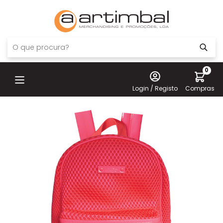
0
Login / Registo
Compras