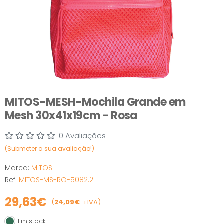
MITOS-MESH-Mochila Grande em
Mesh 30x41x19cm - Rosa
0 Avaliações
(Submeter a sua avaliação!)
Marca:
MITOS
Ref.
MITOS-MS-RO-5082.2
29,63€
(
24,09€
+IVA)
Em stock
Em stock