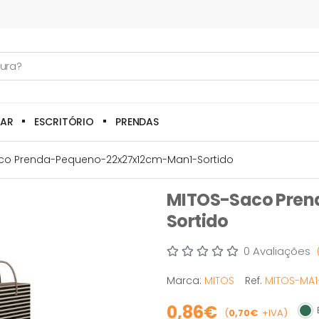
LAR
ESCRITÓRIO
PRENDAS
co Prenda-Pequeno-22x27x12cm-Man1-Sortido
MITOS-Saco Pre
Sortido
0 Avaliações
Marca:
MITOS
Ref.
MITOS-MA1
0,86€
E
(
0,70€
+IVA)
Em 