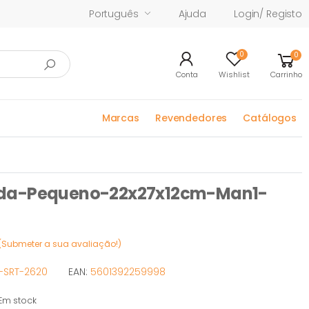
Português
Ajuda
Login/ Registo
0
0
Conta
Wishlist
Carrinho
Marcas
Revendedores
Catálogos
nda-Pequeno-22x27x12cm-Man1-
(Submeter a sua avaliação!)
-SRT-2620
EAN:
5601392259998
m stock
stock