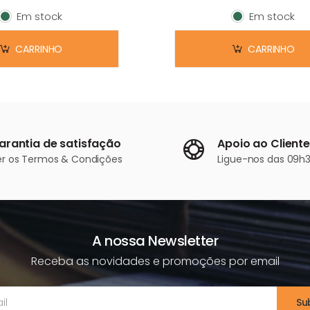
Em stock
Em stock
Em stock
Em stock
CARRINHO
CARRINHO
arantia de satisfação
Apoio ao Cliente
er os
Termos & Condições
Ligue-nos
das 09h3
A nossa Newsletter
Receba as novidades e promoções por email
Su