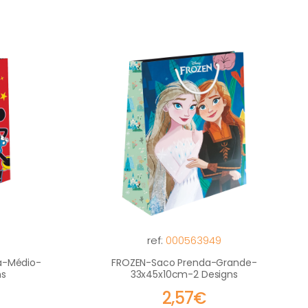
ref:
000563949
a-Médio-
FROZEN-Saco Prenda-Grande-
ns
33x45x10cm-2 Designs
2,57€