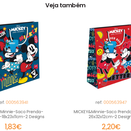
Veja também
ef:
000563941
ref:
000563947
Minnie-Saco Prenda-
MICKEY&Minnie-Saco Prend
18x23x11cm-2 Designs
26x32x12cm-2 Desig
1,83€
2,20€