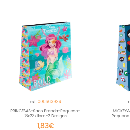
ref:
000563939
r
PRINCESAS-Saco Prenda-Pequeno-
MICKEY&
18x23x11cm-2 Designs
Pequeno-
1,83€