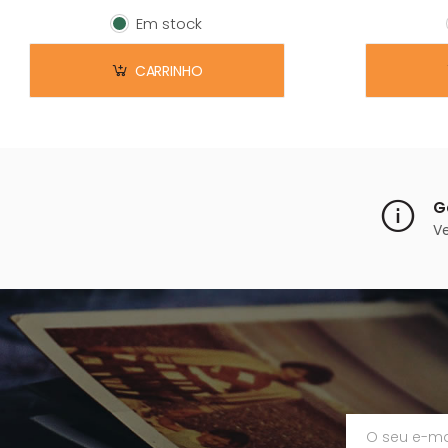
Em stock
Em stock
CARRINHO
G
V