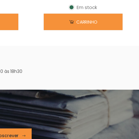
Em stock
Em stock
CARRINHO
0 às 18h30
bscrever