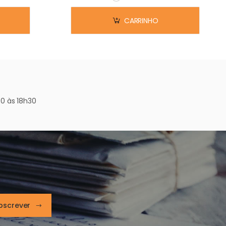
Em stock
CARRINHO
0 às 18h30
bscrever