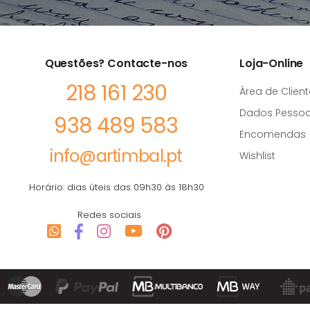
Questões? Contacte-nos
Loja-Online
218 161 230
Área de Client
Dados Pessoa
938 489 583
Encomendas
info@artimbal.pt
Wishlist
Horário: dias úteis das 09h30 às 18h30
Redes sociais