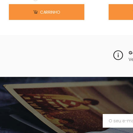
Em stock
CARRINHO
G
V