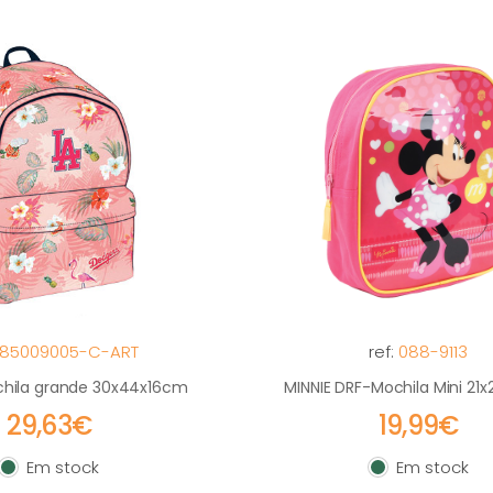
85009005-C-ART
ref:
088-9113
hila grande 30x44x16cm
MINNIE DRF-Mochila Mini 21
29,63€
19,99€
Em stock
Em stock
Em stock
Em stock