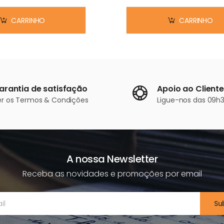
CARRINHO
CARRINHO
arantia de satisfação
Apoio ao Cliente
er os
Termos & Condições
Ligue-nos
das 09h3
A nossa Newsletter
Receba as novidades e promoções por email
Su