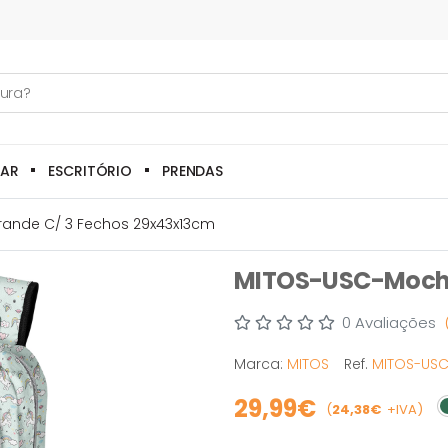
LAR
ESCRITÓRIO
PRENDAS
rande C/ 3 Fechos 29x43x13cm
MITOS-USC-Mochil
0 Avaliações
Marca:
MITOS
Ref.
MITOS-USC
29,99€
(
24,38€
+IVA)
E