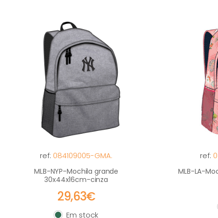
ref:
084109005-GMA.
ref:
0
MLB-NYP-Mochila grande
MLB-LA-Moc
30x44x16cm-cinza
29,63€
Em stock