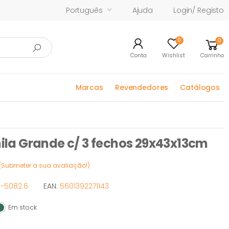
Português
Ajuda
Login/ Registo
0
0
Conta
Wishlist
Carrinho
Marcas
Revendedores
Catálogos
a Grande c/ 3 fechos 29x43x13cm
(Submeter a sua avaliação!)
-5082.6
EAN:
5601392271143
Em stock
m stock