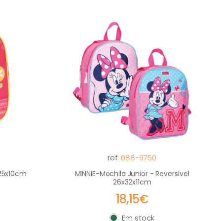
ref:
088-9750
x25x10cm
MINNIE-Mochila Junior - Reversível
26x32x11cm
18,15€
Em stock