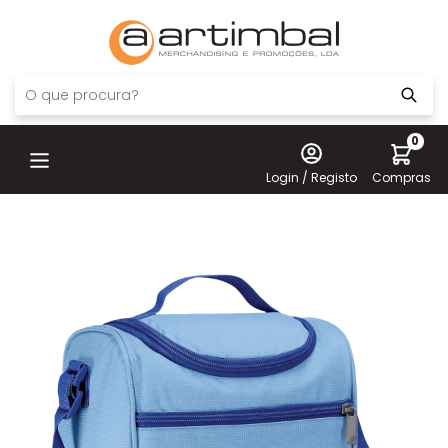
0
Login / Registo
Compras