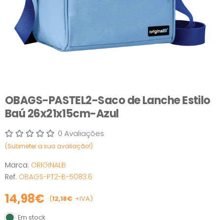
OBAGS-PASTEL2-Saco de Lanche Estilo
Baú 26x21x15cm-Azul
0 Avaliações
(Submeter a sua avaliação!)
Marca:
ORIGINALB
Ref.
OBAGS-PT2-B-5083.6
14,98€
(
12,18€
+IVA)
Em stock
Em stock