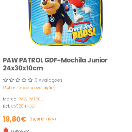
PAW PATROL GDF-Mochila Junior
24x30x10cm
0 Avaliações
(Submeter a sua avaliação!)
Marca:
PAW PATROL
Ref.
E592047GDF
19,80€
(
16,10€
+IVA)
Esgotado
Esgotado