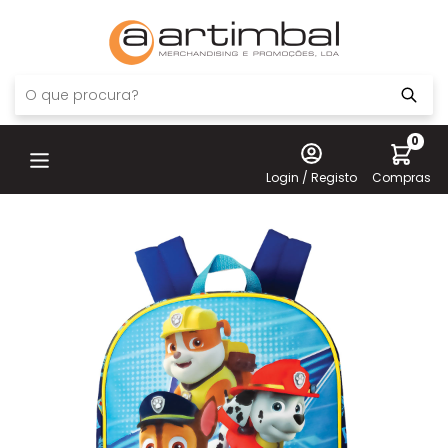
0
Login / Registo
Compras