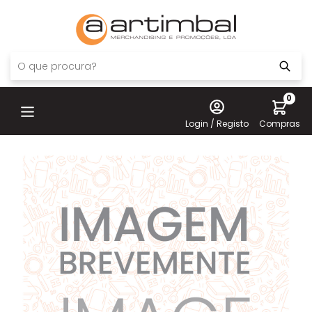
0
Login / Registo
Compras