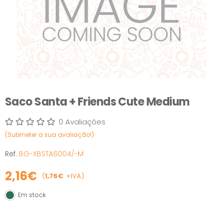
Saco Santa + Friends Cute Medium
0 Avaliações
(Submeter a sua avaliação!)
Ref.
BG-XBSTA6004/-M
2,16€
(
1,76€
+IVA)
Em stock
Em stock