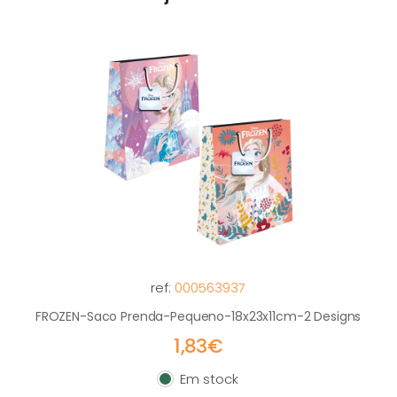
ref:
000563937
FROZEN-Saco Prenda-Pequeno-18x23x11cm-2 Designs
1,83€
Em stock
Em stock