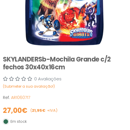
SKYLANDERSb-Mochila Grande c/2
fechos 30x40x16cm
0 Avaliações
(Submeter a sua avaliação!)
Ref.
AR1060717
27,00€
(
21,95€
+IVA)
Em stock
Em stock