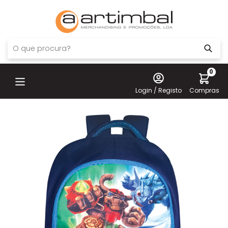
0
Login / Registo
Compras