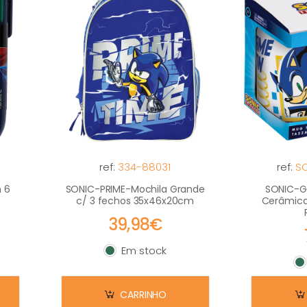
ref:
334-88031
ref:
S
 6
SONIC-PRIME-Mochila Grande
SONIC-
c/ 3 fechos 35x46x20cm
Cerâmica
39,98€
Em stock
Em stock
E
CARRINHO