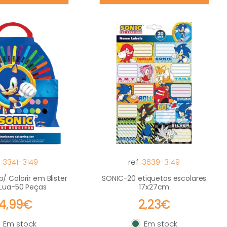
:
3341-3149
ref:
3639-3149
/ Colorir em Blister
SONIC-20 etiquetas escolares
 Lua-50 Peças
17x27cm
14,99€
2,23€
Em stock
Em stock