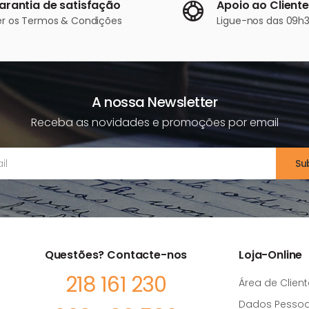
arantia de satisfação
Apoio ao Cliente
er os
Termos & Condições
Ligue-nos
das 09h3
A nossa Newsletter
Receba as novidades e promoções por email
Su
Questões? Contacte-nos
Loja-Online
218 161 230
Área de Client
Dados Pessoa