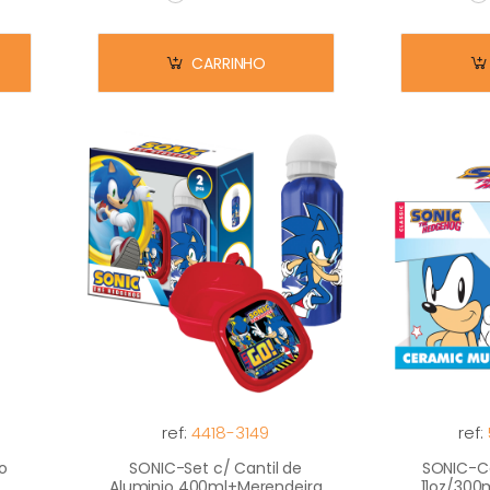
Em stock
E
CARRINHO
ref:
4418-3149
ref:
o
SONIC-Set c/ Cantil de
SONIC-C
Aluminio 400ml+Merendeira
11oz/300