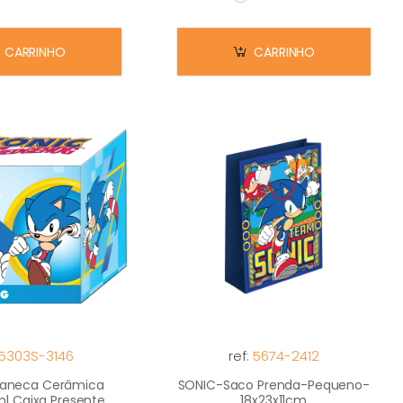
m stock
Em stock
CARRINHO
CARRINHO
5303S-3146
ref:
5674-2412
aneca Cerâmica
SONIC-Saco Prenda-Pequeno-
ml Caixa Presente
18x23x11cm