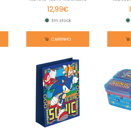
12,99€
Em stock
Em stock
E
CARRINHO