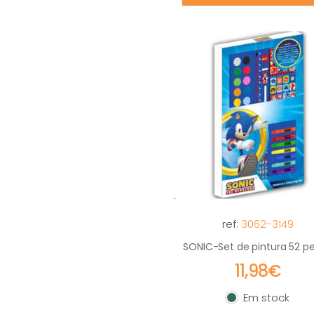
ref:
3062-3149
SONIC-Set de pintura 52 p
11,98€
Em stock
Em stock