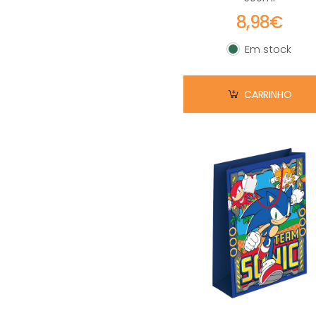
8,98€
Em stock
Em stock
CARRINHO