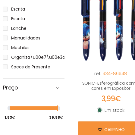
Escrita
Escrita
Lanche
Manualidades
Mochilas
Organiza\u00e7\u00e3o
Sacos de Presente
ref:
334-86648
SONIC-Esferográfica com
Preço
cores em Expositor
3,99€
Em stock
Em stock
1.83
€
39.98
€
CARRINHO