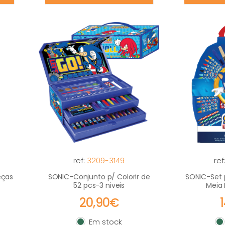
ref:
3209-3149
ref
eças
SONIC-Conjunto p/ Colorir de
SONIC-Set p
52 pcs-3 niveis
Meia
20,90€
Em stock