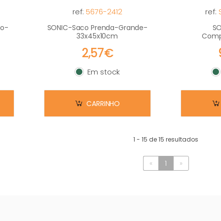
ref:
5676-2412
ref:
io-
SONIC-Saco Prenda-Grande-
SO
33x45x10cm
Comp
2,57€
Em stock
Em stock
E
CARRINHO
1 - 15 de 15 resultados
«
1
»