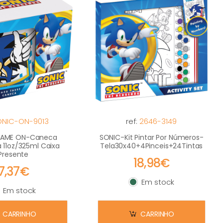
ONIC-ON-9013
ref:
2646-3149
GAME ON-Caneca
SONIC-Kit Pintar Por Números-
 11oz/325ml Caixa
Tela30x40+4Pinceis+24Tintas
Presente
18,98€
7,37€
Em stock
Em stock
Em stock
m stock
CARRINHO
CARRINHO