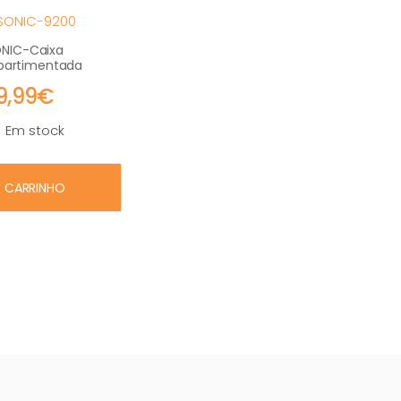
SONIC-9200
NIC-Caixa
artimentada
9,99€
Em stock
m stock
CARRINHO