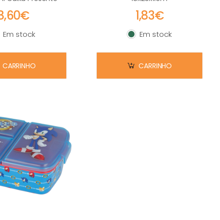
8,60€
1,83€
Em stock
Em stock
m stock
Em stock
CARRINHO
CARRINHO