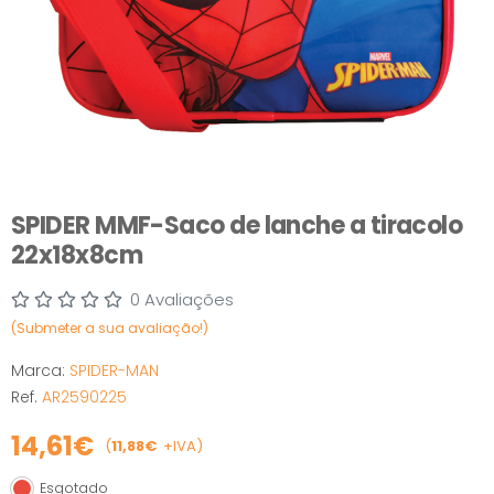
SPIDER MMF-Saco de lanche a tiracolo
22x18x8cm
0 Avaliações
(Submeter a sua avaliação!)
Marca:
SPIDER-MAN
Ref.
AR2590225
14,61€
(
11,88€
+IVA)
Esgotado
Esgotado