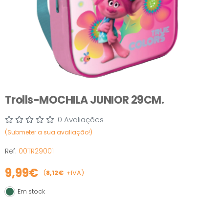
Trolls-MOCHILA JUNIOR 29CM.
0 Avaliações
(Submeter a sua avaliação!)
Ref.
00TR29001
9,99€
(
8,12€
+IVA)
Em stock
Em stock