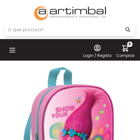
0
Login / Registo
Compras