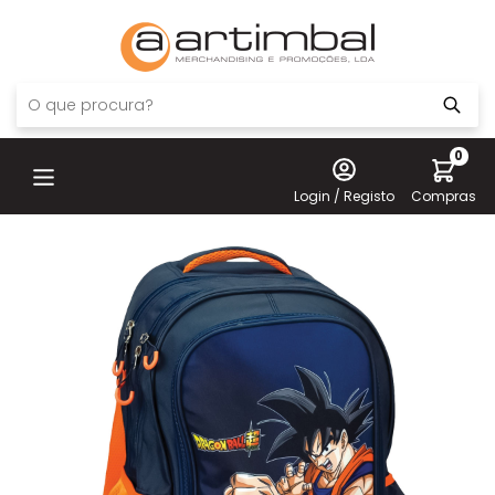
0
Login / Registo
Compras