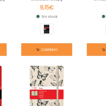
9,15€
Em stock
Em stock
E
CARRINHO