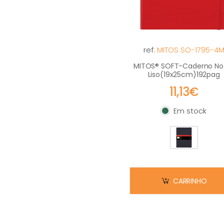
ref:
MITOS SO-1795-4
MITOS® SOFT-Caderno No
Liso(19x25cm)192pag
11,13€
Em stock
Em stock
CARRINHO