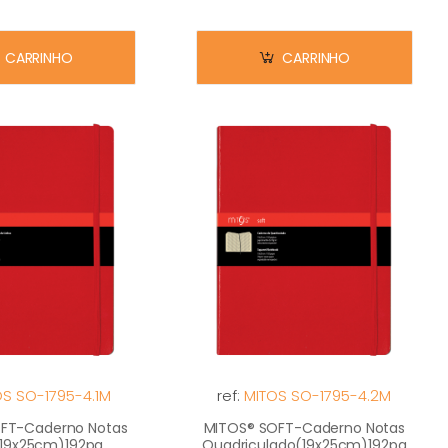
CARRINHO
CARRINHO
OS SO-1795-4.1M
ref:
MITOS SO-1795-4.2M
FT-Caderno Notas
MITOS® SOFT-Caderno Notas
(19x25cm)192pg
Quadriculado(19x25cm)192pg