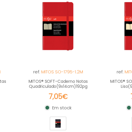
M
ref:
MITOS SO-1795-1.2M
ref:
MIT
tas
MITOS® SOFT-Caderno Notas
MITOS® SO
Quadriculado(9x14cm)192pg
Liso
7,05€
Em stock
Em stock
E