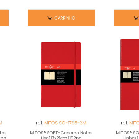
CARRINHO
M
ref:
MITOS SO-1795-3M
ref:
MIT
tas
MITOS® SOFT-Caderno Notas
MITOS® SO
2pg
Liso(13x21cm)192pg
Linhas