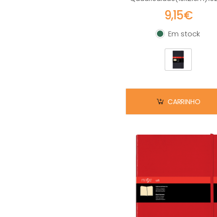
9,15€
Em stock
Em stock
CARRINHO