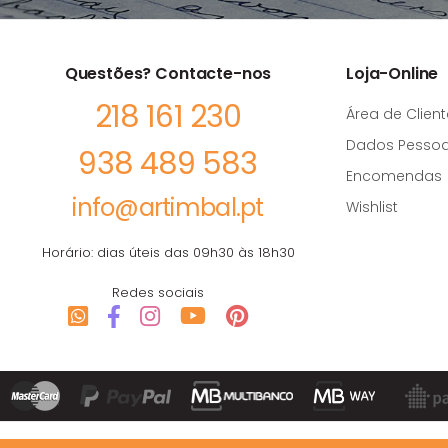
Questões? Contacte-nos
Loja-Online
218 161 230
Área de Client
Dados Pessoa
938 489 583
Encomendas
info@artimbal.pt
Wishlist
Horário: dias úteis das 09h30 às 18h30
Redes sociais