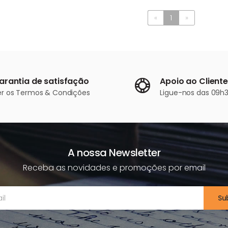
«
1
»
arantia de satisfação
Apoio ao Cliente
er os
Termos & Condições
Ligue-nos
das 09h3
A nossa Newsletter
Receba as novidades e promoções por email
Su