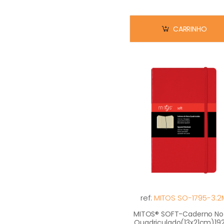
CARRINHO
ref:
MITOS SO-1795-3.2
MITOS® SOFT-Caderno No
Quadriculado(13x21cm)19