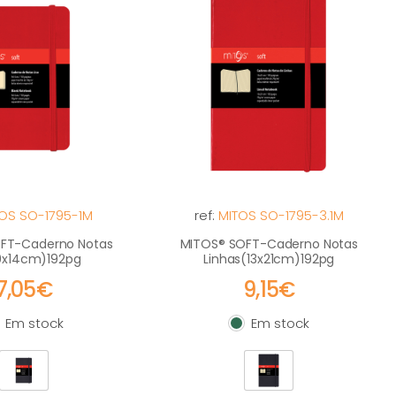
OS SO-1795-1M
ref:
MITOS SO-1795-3.1M
FT-Caderno Notas
MITOS® SOFT-Caderno Notas
(9x14cm)192pg
Linhas(13x21cm)192pg
7,05€
9,15€
Em stock
Em stock
m stock
Em stock