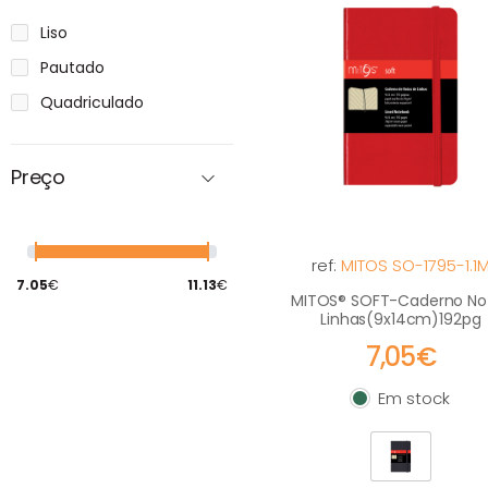
Liso
Pautado
Quadriculado
Preço
ref:
MITOS SO-1795-1.1
7.05
€
11.13
€
MITOS® SOFT-Caderno No
Linhas(9x14cm)192pg
7,05€
Em stock
Em stock