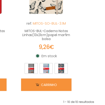
M
ref:
MITOS-SO-BUL-3.1M
tas
MITOS-BUL-Caderno Notas
Linhas(13x21cm)papel marfim
bolsa
9,26€
Em stock
Em stock
CARRINHO
1 - 10 de 10 resultados