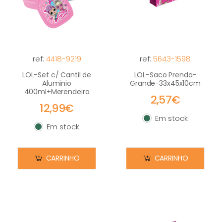
ref:
4418-9219
ref:
5643-1598
LOL-Set c/ Cantil de
LOL-Saco Prenda-
Aluminio
Grande-33x45x10cm
400ml+Merendeira
2,57€
12,99€
Em stock
Em stock
Em stock
Em stock
CARRINHO
CARRINHO