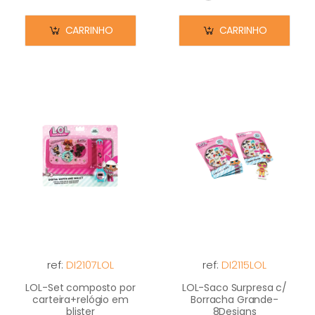
Em stock
CARRINHO
CARRINHO
ref:
DI2107LOL
ref:
DI2115LOL
LOL-Set composto por
LOL-Saco Surpresa c/
carteira+relógio em
Borracha Grande-
blister
8Designs