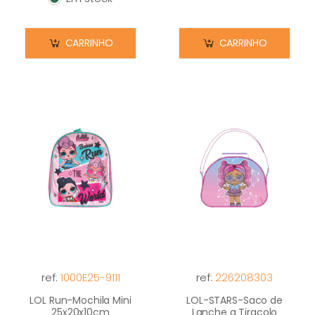
Em stock
CARRINHO
CARRINHO
ref:
1000E25-9111
ref:
226208303
LOL Run-Mochila Mini
LOL-STARS-Saco de
25x20x10cm
Lanche a Tiracolo