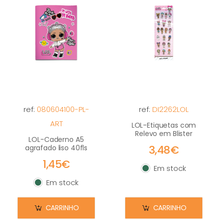
ref:
080604100-PL-
ref:
DI2262LOL
ART
LOL-Etiquetas com
Relevo em Blister
LOL-Caderno A5
3,48€
agrafado liso 40fls
1,45€
Em stock
Em stock
Em stock
Em stock
CARRINHO
CARRINHO