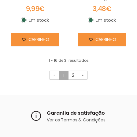
9,99€
3,48€
Em stock
Em stock
Em stock
Em stock
CARRINHO
CARRINHO
1 - 16 de 31 resultados
«
1
2
»
Garantia de satisfação
Ver os
Termos & Condições