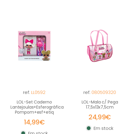
ref:
LL0592
ref:
080509320
LOL-Set Caderno
LOL-Mala c/ Pega
Lantejoulas+Esferográfica
17,5x13x7,5cm
Pompom+esf+etiq
24,99€
14,99€
Em stock
Em stock
Em stock