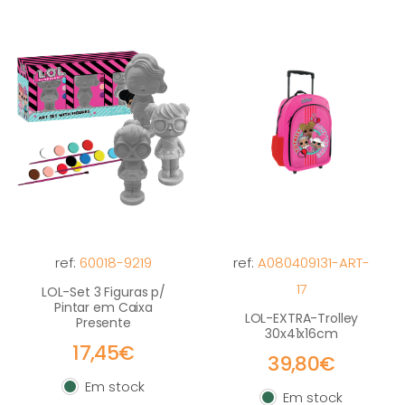
ref:
60018-9219
ref:
A080409131-ART-
17
LOL-Set 3 Figuras p/
Pintar em Caixa
LOL-EXTRA-Trolley
Presente
30x41x16cm
17,45€
39,80€
Em stock
Em stock
Em stock