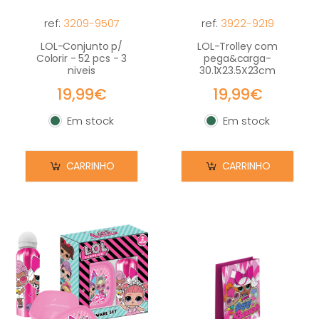
ref:
3209-9507
ref:
3922-9219
LOL-Conjunto p/
LOL-Trolley com
Colorir - 52 pcs - 3
pega&carga-
niveis
30.1X23.5X23cm
19,99€
19,99€
Em stock
Em stock
Em stock
Em stock
CARRINHO
CARRINHO