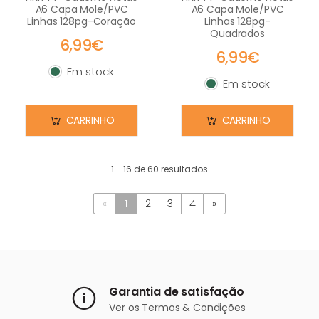
A6 Capa Mole/PVC
A6 Capa Mole/PVC
Linhas 128pg-Coração
Linhas 128pg-
Quadrados
6,99€
6,99€
Em stock
Em stock
Em stock
Em stock
CARRINHO
CARRINHO
1 - 16 de 60 resultados
«
1
2
3
4
»
Garantia de satisfação
Ver os
Termos & Condições