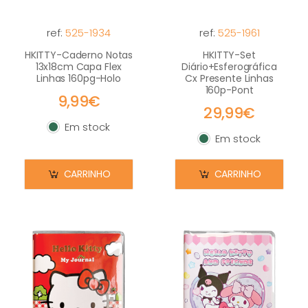
ref:
525-1934
ref:
525-1961
HKITTY-Caderno Notas
HKITTY-Set
13x18cm Capa Flex
Diário+Esferográfica
Linhas 160pg-Holo
Cx Presente Linhas
160p-Pont
9,99€
29,99€
Em stock
Em stock
Em stock
Em stock
CARRINHO
CARRINHO