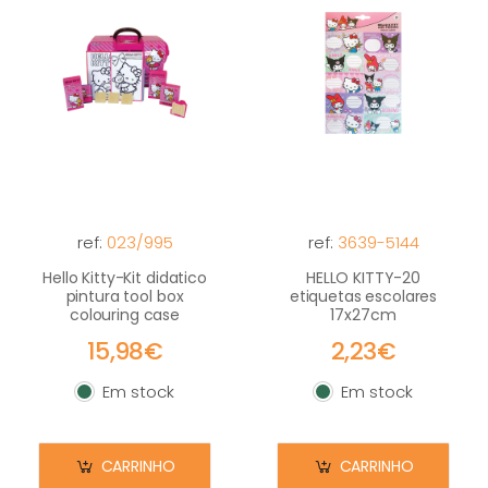
ref:
023/995
ref:
3639-5144
Hello Kitty-Kit didatico
HELLO KITTY-20
pintura tool box
etiquetas escolares
colouring case
17x27cm
15,98€
2,23€
Em stock
Em stock
Em stock
Em stock
CARRINHO
CARRINHO