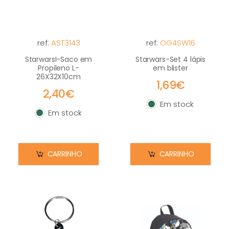
ref:
AST3143
ref:
OG4SW16
StarwarsI-Saco em
Starwars-Set 4 lápis
Propileno L-
em blister
26X32X10cm
1,69€
2,40€
Em stock
Em stock
Em stock
Em stock
CARRINHO
CARRINHO