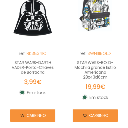
ref:
RK38341C
ref:
SWNI11BOLD
STAR WARS-DARTH
STAR WARS-BOLD-
VADER-Porta-Chaves
Mochila grande Estilo
de Borracha
Americano
28x43x16cm
3,99€
19,99€
Em stock
Em stock
Em stock
Em stock
CARRINHO
CARRINHO