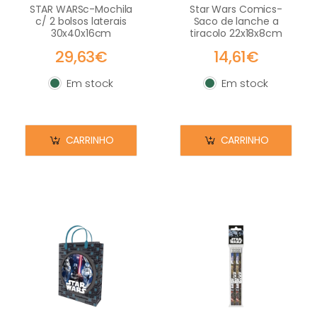
STAR WARSc-Mochila
Star Wars Comics-
c/ 2 bolsos laterais
Saco de lanche a
30x40x16cm
tiracolo 22x18x8cm
29,63€
14,61€
Em stock
Em stock
Em stock
Em stock
CARRINHO
CARRINHO