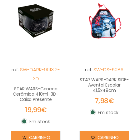
ref:
SW-DARK-9013.2-
ref:
SW-DS-5086
3D
STAR WARS-DARK SIDE-
Avental Escolar
STAR WARS-Caneca
41,5x49cm
Cerâmica 410ml-3D-
7,98€
Caixa Presente
19,99€
Em stock
Em stock
Em stock
Em stock
CARRINHO
CARRINHO