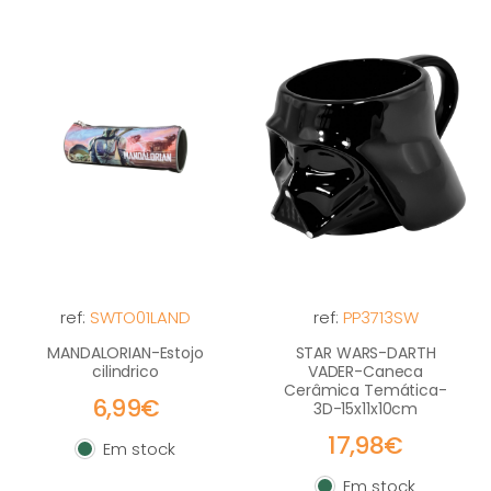
ref:
SWTO01LAND
ref:
PP3713SW
MANDALORIAN-Estojo
STAR WARS-DARTH
cilindrico
VADER-Caneca
Cerâmica Temática-
6,99€
3D-15x11x10cm
17,98€
Em stock
Em stock
Em stock