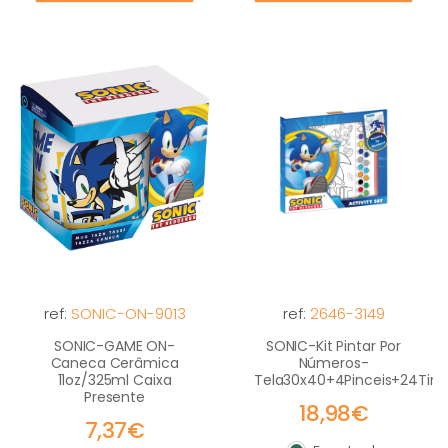
ref:
SONIC-ON-9013
ref:
2646-3149
SONIC-GAME ON-
SONIC-Kit Pintar Por
Caneca Cerâmica
Números-
11oz/325ml Caixa
Tela30x40+4Pinceis+24Tint
Presente
18,98€
7,37€