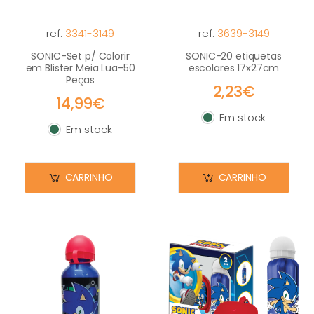
ref:
3341-3149
ref:
3639-3149
SONIC-Set p/ Colorir
SONIC-20 etiquetas
em Blister Meia Lua-50
escolares 17x27cm
Peças
2,23€
14,99€
Em stock
Em stock
Em stock
Em stock
CARRINHO
CARRINHO