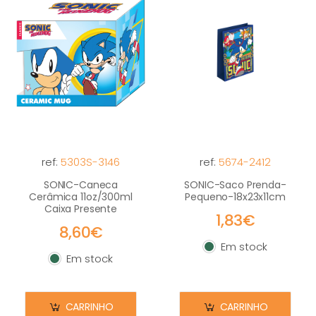
ref:
5303S-3146
ref:
5674-2412
SONIC-Caneca
SONIC-Saco Prenda-
Cerâmica 11oz/300ml
Pequeno-18x23x11cm
Caixa Presente
1,83€
8,60€
Em stock
Em stock
Em stock
Em stock
CARRINHO
CARRINHO