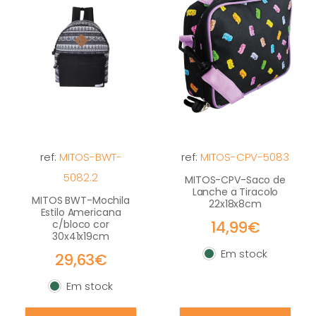
ref:
MITOS-BWT-
ref:
MITOS-CPV-5083
5082.2
MITOS-CPV-Saco de
Lanche a Tiracolo
MITOS BWT-Mochila
22x18x8cm
Estilo Americana
14,99€
c/bloco cor
30x41x19cm
Em stock
29,63€
Em stock
Em stock
Em stock