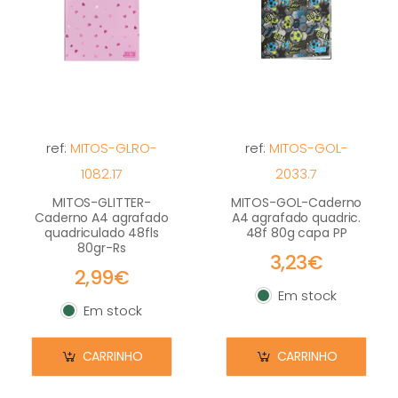
ref:
MITOS-GLRO-
ref:
MITOS-GOL-
1082.17
2033.7
MITOS-GLITTER-
MITOS-GOL-Caderno
Caderno A4 agrafado
A4 agrafado quadric.
quadriculado 48fls
48f 80g capa PP
80gr-Rs
3,23€
2,99€
Em stock
Em stock
Em stock
Em stock
CARRINHO
CARRINHO