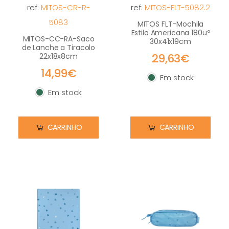
ref:
MITOS-CR-R-
ref:
MITOS-FLT-5082.2
5083
MITOS FLT-Mochila
Estilo Americana 180uº
MITOS-CC-RA-Saco
30x41x19cm
de Lanche a Tiracolo
29,63€
22x18x8cm
14,99€
Em stock
Em stock
Em stock
Em stock
CARRINHO
CARRINHO