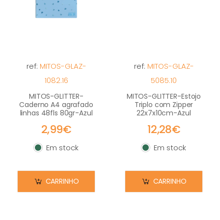
ref:
MITOS-GLAZ-
ref:
MITOS-GLAZ-
1082.16
5085.10
MITOS-GLITTER-
MITOS-GLITTER-Estojo
Caderno A4 agrafado
Triplo com Zipper
linhas 48fls 80gr-Azul
22x7x10cm-Azul
2,99€
12,28€
Em stock
Em stock
Em stock
Em stock
CARRINHO
CARRINHO