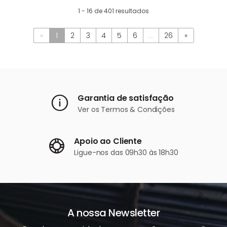
1 - 16 de 401 resultados
«
1
2
3
4
5
6
...
26
»
Garantia de satisfação
Ver os
Termos & Condições
Apoio ao Cliente
Ligue-nos
das 09h30 às 18h30
A nossa Newsletter