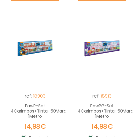
ref:
18903
ref:
18913
PawP-Set
PawPG-Set
4Carimbos+Tinta+60Marcad.+Actividades+Etiq-
4Carimbos+Tinta+60Marcad.
1Metro
1Metro
14,98€
14,98€