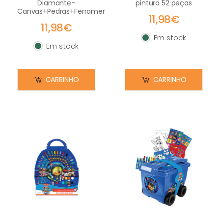
Diamante-
pintura 52 peças
Canvas+Pedras+Ferramentas
11,98€
11,98€
Em stock
Em stock
Em stock
Em stock
CARRINHO
CARRINHO