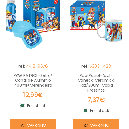
ref:
4418-9676
ref:
5303-1423
PAW PATROL-Set c/
Paw Patrol-Azul-
Cantil de Aluminio
Caneca Cerâmica
400ml+Merendeira
11oz/300ml Caixa
Presente
12,99€
7,37€
Em stock
Em stock
Em stock
Em stock
CARRINHO
CARRINHO