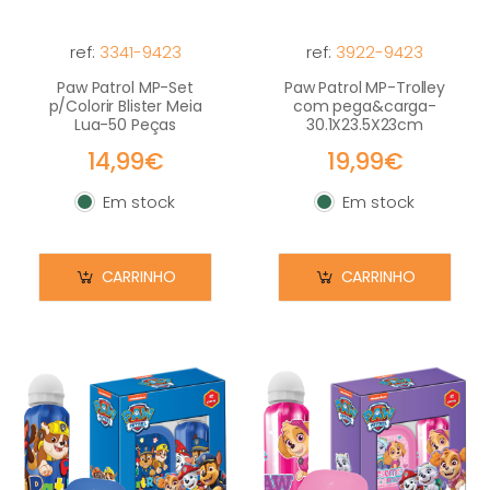
ref:
3341-9423
ref:
3922-9423
Paw Patrol MP-Set
Paw Patrol MP-Trolley
p/Colorir Blister Meia
com pega&carga-
Lua-50 Peças
30.1X23.5X23cm
14,99€
19,99€
Em stock
Em stock
Em stock
Em stock
CARRINHO
CARRINHO