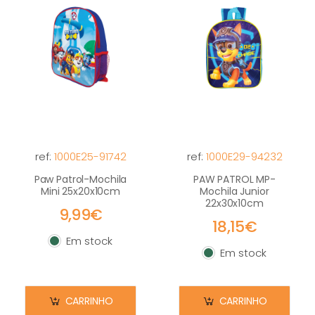
ref:
1000E25-91742
ref:
1000E29-94232
Paw Patrol-Mochila
PAW PATROL MP-
Mini 25x20x10cm
Mochila Junior
22x30x10cm
9,99€
18,15€
Em stock
Em stock
Em stock
Em stock
CARRINHO
CARRINHO