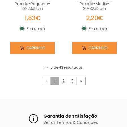
Prenda-Pequeno-
Prenda-Médio-
18x23x11cm
26x32x12cm
1,83€
2,20€
Em stock
Em stock
Em stock
Em stock
CARRINHO
CARRINHO
1 - 16 de 43 resultados
«
1
2
3
»
Garantia de satisfação
Ver os
Termos & Condições