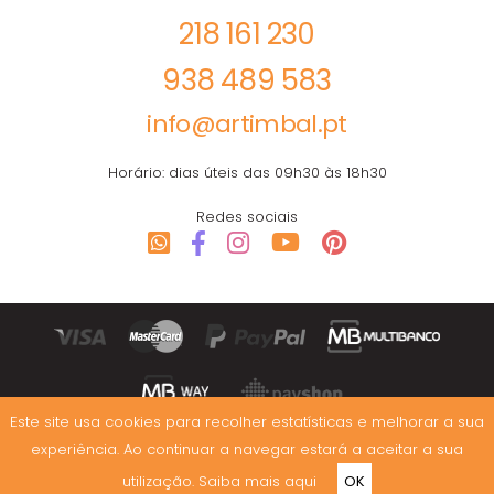
218 161 230
938 489 583
info@artimbal.pt
Horário: dias úteis das 09h30 às 18h30
Redes sociais
Este site usa cookies para recolher estatísticas e melhorar a sua
experiência. Ao continuar a navegar estará a aceitar a sua
utilização.
Saiba mais aqui
OK