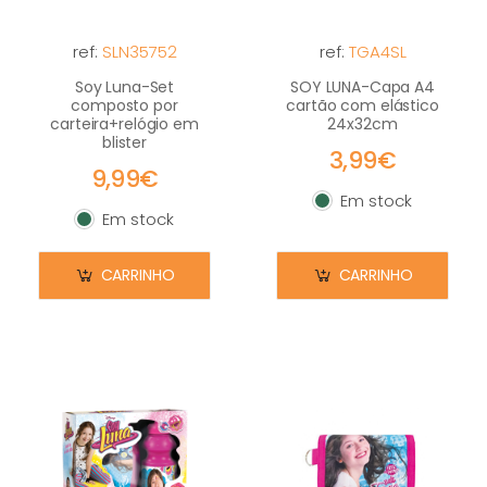
ref:
SLN35752
ref:
TGA4SL
Soy Luna-Set
SOY LUNA-Capa A4
composto por
cartão com elástico
carteira+relógio em
24x32cm
blister
3,99€
9,99€
Em stock
Em stock
Em stock
Em stock
CARRINHO
CARRINHO