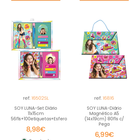
ref:
16502SL
ref:
16816
SOY LUNA-Set Diário
SOY LUNA-Diário
11x15cm
Magnético A5
56fls+100etiquetas+Esferografica
(14x19cm) 80fls c/
Pega
8,98€
6,99€