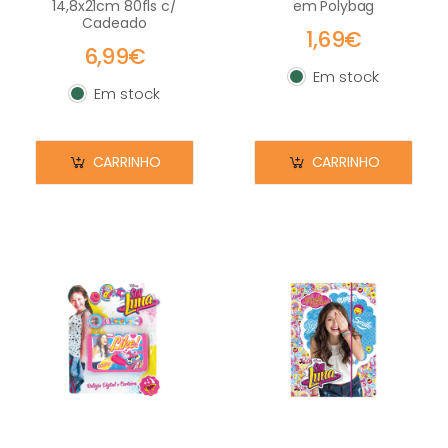
14,8x21cm 80fls c/
em Polybag
Cadeado
1,69€
6,99€
Em stock
Em stock
Em stock
Em stock
CARRINHO
CARRINHO