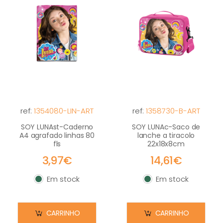
ref:
1354080-LIN-ART
ref:
1358730-B-ART
SOY LUNAst-Caderno
SOY LUNAc-Saco de
A4 agrafado linhas 80
lanche a tiracolo
fls
22x18x8cm
3,97€
14,61€
Em stock
Em stock
Em stock
Em stock
CARRINHO
CARRINHO