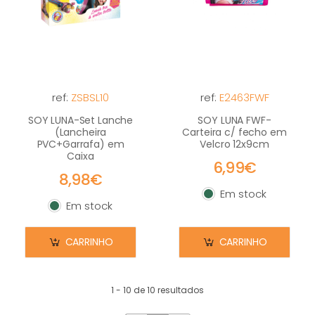
ref:
ZSBSL10
ref:
E2463FWF
SOY LUNA-Set Lanche
SOY LUNA FWF-
(Lancheira
Carteira c/ fecho em
PVC+Garrafa) em
Velcro 12x9cm
Caixa
6,99€
8,98€
Em stock
Em stock
Em stock
Em stock
CARRINHO
CARRINHO
1 - 10 de 10 resultados