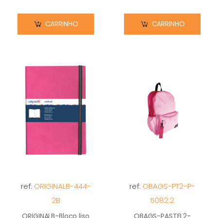
CARRINHO
CARRINHO
ref:
ORIGINALB-444-
ref:
OBAGS-PT2-P-
2B
5082.2
ORIGINALB-Bloco liso
OBAGS-PASTEL2-