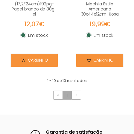
(17,2*24cm)192pg-
Mochila Estilo
Papel branco de 80g-
Americano
el
30x44x12cm-Rosa
12,07€
19,99€
Em stock
Em stock
Em stock
Em stock
CARRINHO
CARRINHO
1 - 10 de 10 resultados
«
1
»
Garantia de satisfação