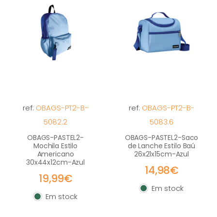
ref:
OBAGS-PT2-B-
ref:
OBAGS-PT2-B-
5082.2
5083.6
OBAGS-PASTEL2-
OBAGS-PASTEL2-Saco
Mochila Estilo
de Lanche Estilo Baú
Americano
26x21x15cm-Azul
30x44x12cm-Azul
14,98€
19,99€
Em stock
Em stock
Em stock
Em stock