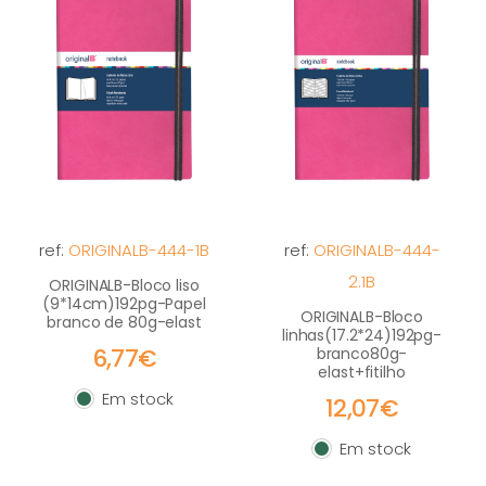
ref:
ORIGINALB-444-1B
ref:
ORIGINALB-444-
2.1B
ORIGINALB-Bloco liso
(9*14cm)192pg-Papel
ORIGINALB-Bloco
branco de 80g-elast
linhas(17.2*24)192pg-
6,77€
branco80g-
elast+fitilho
Em stock
12,07€
Em stock
Em stock
Em stock