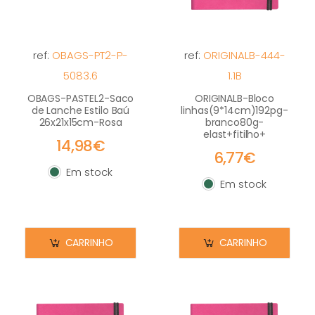
ref:
OBAGS-PT2-P-
ref:
ORIGINALB-444-
5083.6
1.1B
OBAGS-PASTEL2-Saco
ORIGINALB-Bloco
de Lanche Estilo Baú
linhas(9*14cm)192pg-
26x21x15cm-Rosa
branco80g-
elast+fitilho+
14,98€
6,77€
Em stock
Em stock
Em stock
Em stock
CARRINHO
CARRINHO