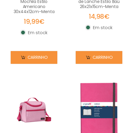
Mochila Estilo
de Lanche Estilo Baú
Americano
26x21x15cm-Menta
30x44x12cm-Menta
14,98€
19,99€
Em stock
Em stock
Em stock
Em stock
CARRINHO
CARRINHO