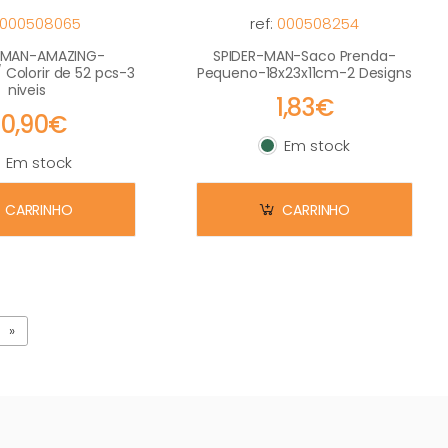
000508065
ref:
000508254
-MAN-AMAZING-
SPIDER-MAN-Saco Prenda-
 Colorir de 52 pcs-3
Pequeno-18x23x11cm-2 Designs
niveis
1,83€
20,90€
Em stock
Em stock
Em stock
m stock
CARRINHO
CARRINHO
»