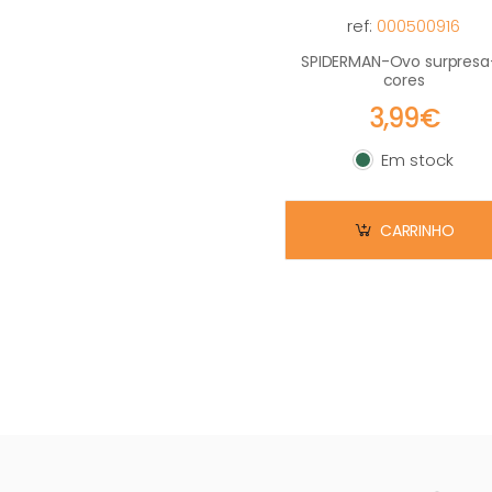
ref:
000500916
SPIDERMAN-Ovo surpresa
cores
3,99€
Em stock
Em stock
CARRINHO