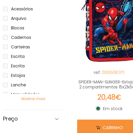
Acessórios
Arquivo
Blocos
Cadernos
Carteiras
Escrita
Escrita
ref:
000508371
Estojos
SPIDER-MAN-SLINGER-Estoj
Lanche
2 compartimentos 15x21x
Manualidades
20,48€
Mostrar mais
Mochilas
Em stock
Em stock
Organiza\u00e7\u00e3o
Preço
Sacolas
CARRINHO
Sacos de Lanche