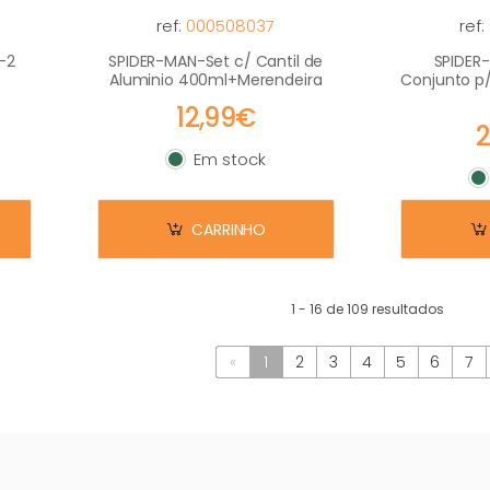
ref:
000508037
ref:
-2
SPIDER-MAN-Set c/ Cantil de
SPIDER
Aluminio 400ml+Merendeira
Conjunto p/
12,99€
Em stock
Em stock
E
CARRINHO
1 - 16 de 109 resultados
«
1
2
3
4
5
6
7