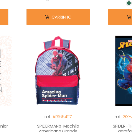
Em stock
E
CARRINHO
ref:
AR1664117
ref:
GX-
nior
SPIDERMANb-Mochila
SPIDER-T
Americana Grande
agrafad