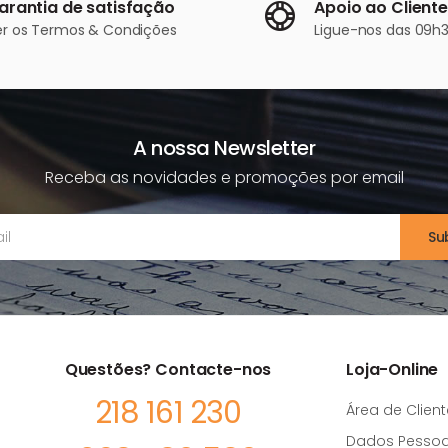
arantia de satisfação
Apoio ao Cliente
er os
Termos & Condições
Ligue-nos
das 09h3
A nossa Newsletter
Receba as novidades e promoções por email
Su
Questões? Contacte-nos
Loja-Online
218 161 230
Área de Client
Dados Pessoa