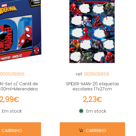
000508655
ref:
000508659
N-Set c/ Cantil de
SPIDER-MAN-20 etiquetas
400ml+Merendeira
escolares 17x27cm
12,99€
2,23€
Em stock
Em stock
m stock
Em stock
CARRINHO
CARRINHO