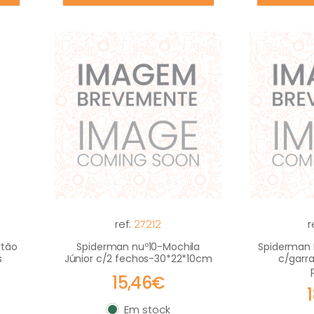
ref:
27212
r
rtão
Spiderman nuº10-Mochila
Spiderman 
s
Júnior c/2 fechos-30*22*10cm
c/garr
15,46€
Em stock