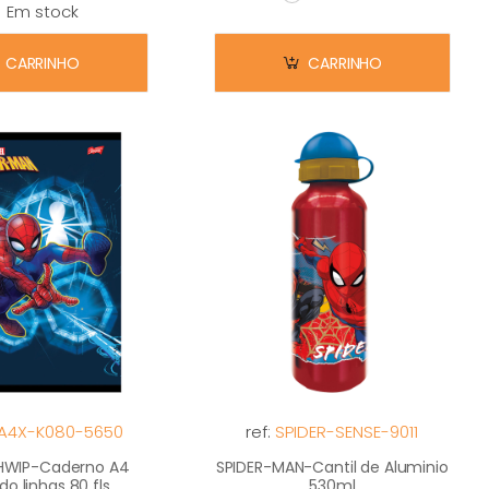
Em stock
Em stock
m stock
CARRINHO
CARRINHO
A4X-K080-5650
ref:
SPIDER-SENSE-9011
HWIP-Caderno A4
SPIDER-MAN-Cantil de Aluminio
o linhas 80 fls
530ml