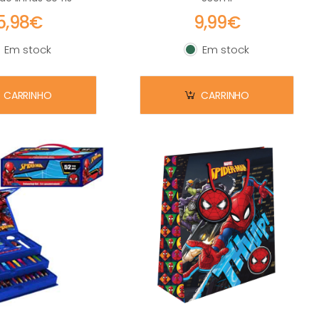
5,98€
9,99€
Em stock
Em stock
m stock
Em stock
CARRINHO
CARRINHO