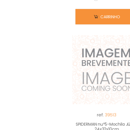
Em stock
CARRINHO
ref:
39513
SPIDERMAN nuº5-Mochila Jú
24x32x10cm