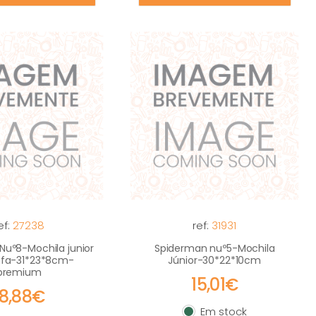
ef:
27238
ref:
31931
Nuº8-Mochila junior
Spiderman nuº5-Mochila
afa-31*23*8cm-
Júnior-30*22*10cm
premium
15,01€
18,88€
Em stock