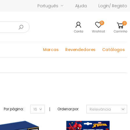
Português
Ajuda
Login/ Registo
0
0
Conta
Wishlist
Carrinho
Marcas
Revendedores
Catálogos
|
Por página:
Ordenar por: