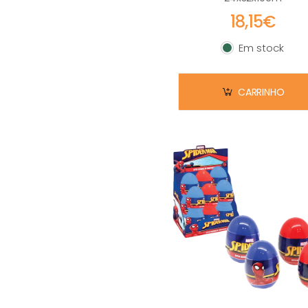
18,15€
Em stock
Em stock
CARRINHO