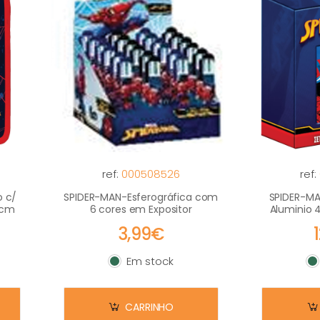
ref:
000508526
ref:
o c/
SPIDER-MAN-Esferográfica com
SPIDER-MA
5cm
6 cores em Expositor
Aluminio 
3,99€
Em stock
Em stock
E
CARRINHO