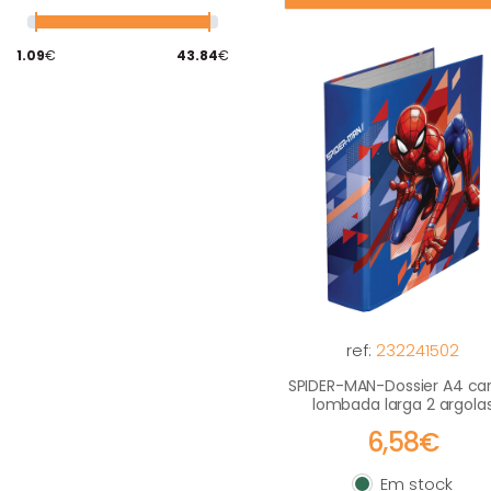
Sacos de Presente
1.09
€
43.84
€
Trolleys
ref:
232241502
SPIDER-MAN-Dossier A4 ca
lombada larga 2 argola
6,58€
Em stock