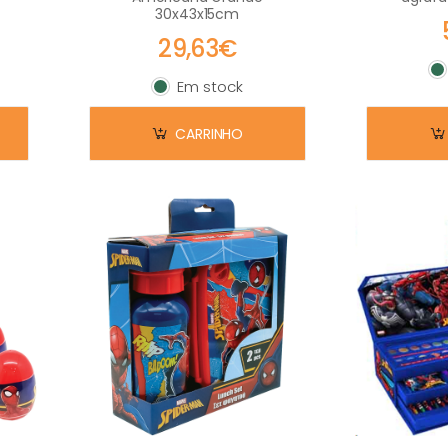
30x43x15cm
29,63€
E
Em stock
Em stock
CARRINHO